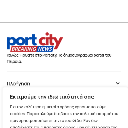
Καλώς Ήρθατε στο Portcity. Το δημοσιογραφικό portal του
Πειραιά.
Πλοήγηση
Χρήσιμα
Εκτιμούμε την ιδιωτικότητά σας
Διάφορα
Για την καλύτερη εμπειρία χρήσης χρησιμοποιούμε
cookies. Παρακαλούμε διαβάστε την πολιτική απορρήτου
πριν χρησιμοποιήσετε την ιστοσελίδα. Εάν δεν
Ακολουθήστε μας
αποδέχεστε τους παρόντες όρους, μην κάνετε χρήση της