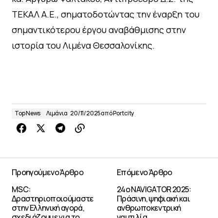
ΤΕΚΑΛ Α.Ε., σηματοδοτώντας την έναρξη του
σημαντικότερου έργου αναβάθμισης στην
ιστορία του Λιμένα Θεσσαλονίκης.
Top News
Λιμάνια
20/11/2025
από
Portcity
Προηγούμενο Άρθρο
Επόμενο Άρθρο
MSC:
24ο NAVIGATOR 2025:
Δραστηριοποιούμαστε
Πράσινη, ψηφιακή και
στην Ελληνική αγορά,
ανθρωποκεντρική
σχεδιάζουμε για το
ναυτιλία