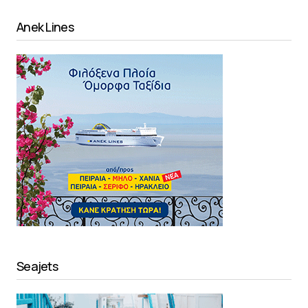
Anek Lines
Seajets