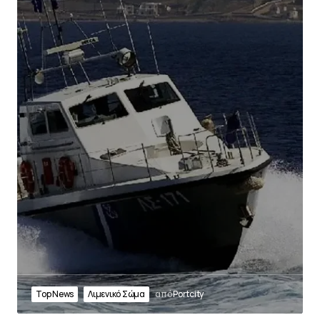
Top News
Λιμενικό Σώμα
από
Portcity