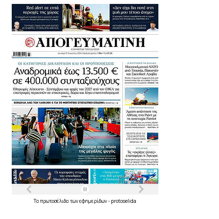
Τα
πρωτοσέλιδα
των
εφημερίδων
-
protoselida