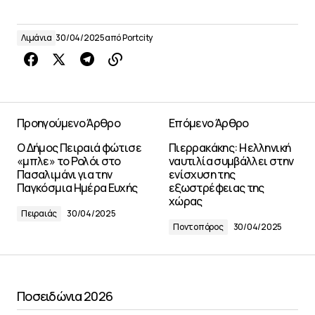
Λιμάνια
30/04/2025
από
Portcity
Προηγούμενο Άρθρο
Επόμενο Άρθρο
Ο Δήμος Πειραιά φώτισε
Πιερρακάκης: Η ελληνική
«μπλε» το Ρολόι στο
ναυτιλία συμβάλλει στην
Πασαλιμάνι για την
ενίσχυση της
Παγκόσμια Ημέρα Ευχής
εξωστρέφειας της
χώρας
Πειραιάς
30/04/2025
Ποντοπόρος
30/04/2025
Ποσειδώνια 2026