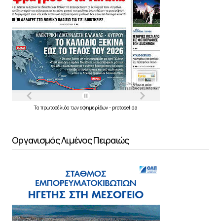
Τα
πρωτοσέλιδα
των
εφημερίδων
-
protoselida
Οργανισμός Λιμένος Πειραιώς