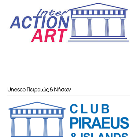
Unesco Πειραιώς & Νήσων