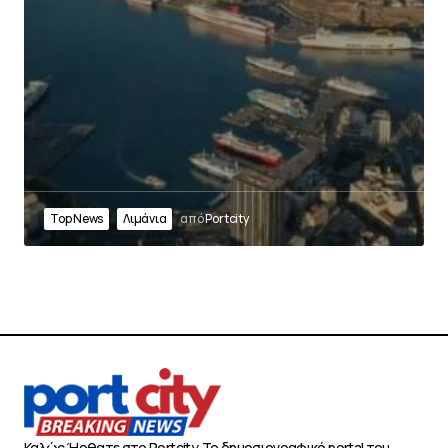
Top News
Λιμάνια
από
Portcity
Καλώς Ήρθατε στο Portcity. Το δημοσιογραφικό portal του