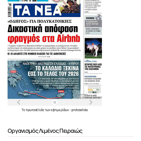
Τα
πρωτοσέλιδα
των
εφημερίδων
-
protoselida
Οργανισμός Λιμένος Πειραιώς