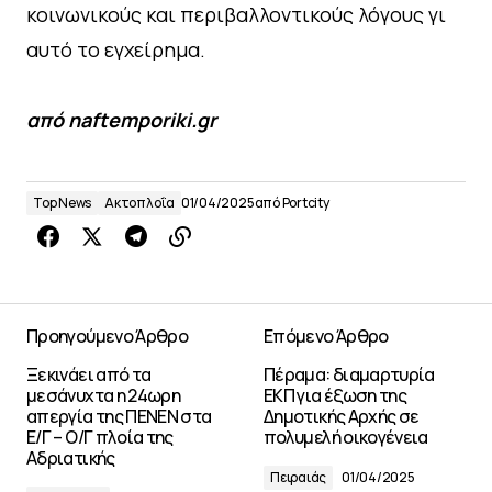
κοινωνικούς και περιβαλλοντικούς λόγους γι
αυτό το εγχείρημα.
από naftemporiki.gr
Top News
Ακτοπλοΐα
01/04/2025
από
Portcity
Προηγούμενο Άρθρο
Επόμενο Άρθρο
Ξεκινάει από τα
Πέραμα: διαμαρτυρία
μεσάνυχτα η 24ωρη
ΕΚΠ για έξωση της
απεργία της ΠΕΝΕΝ στα
Δημοτικής Αρχής σε
Ε/Γ – Ο/Γ πλοία της
πολυμελή οικογένεια
Αδριατικής
Πειραιάς
01/04/2025