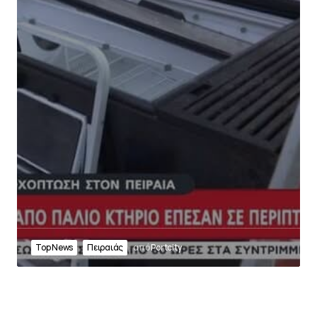
Top News
Πειραιάς
από
Portcity