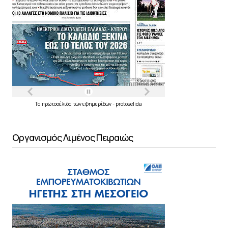
Τα
πρωτοσέλιδα
των
εφημερίδων
-
protoselida
Οργανισμός Λιμένος Πειραιώς