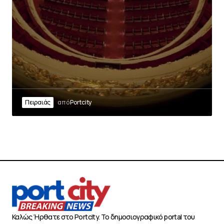
Πειραιάς
από
Portcity
Καλώς Ήρθατε στο Portcity. Το δημοσιογραφικό portal του