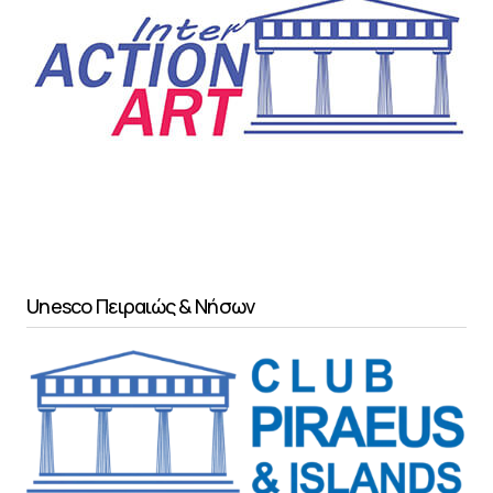
Unesco Πειραιώς & Νήσων