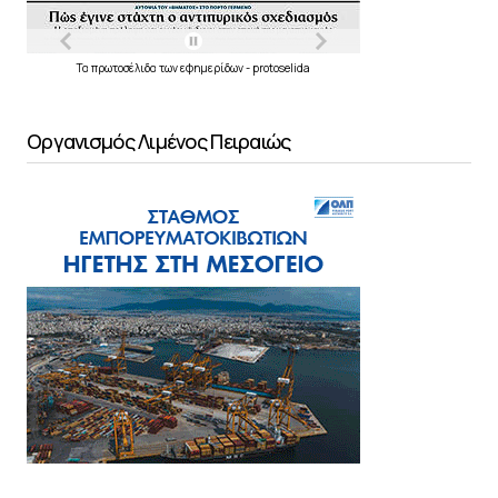
Τα
πρωτοσέλιδα
των
εφημερίδων
-
protoselida
Οργανισμός Λιμένος Πειραιώς