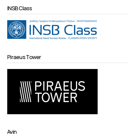
INSB Class
Piraeus Tower
Avin