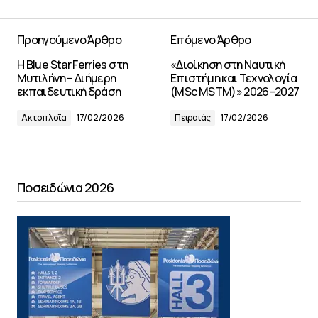
Προηγούμενο Άρθρο
Επόμενο Άρθρο
Η Blue Star Ferries στη
«Διοίκηση στη Ναυτική
Μυτιλήνη – Διήμερη
Επιστήμη και Τεχνολογία
εκπαιδευτική δράση
(MSc MSTM)» 2026–2027
Ακτοπλοΐα
17/02/2026
Πειραιάς
17/02/2026
Ποσειδώνια 2026