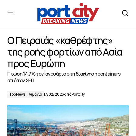
Ο Πειραιάς «καθρέφτης» της ροής φορτίων από Ασία
προς Ευρώπη
Ο Πειραιάς «καθρέφτης»
της ροής φορτίων από Ασία
προς Ευρώπη
Πτώση 14,7% τον Ιανουάριο στη διακίνηση containers
από τον ΣΕΠ
Top News
Λιμάνια
17/02/2026
από
Portcity