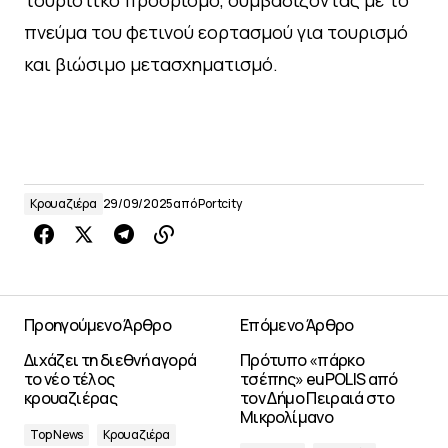
τουριστικό προορισμό, συμβαδίζοντας με το
πνεύμα του φετινού εορτασμού για τουρισμό
και βιώσιμο μετασχηματισμό.
Κρουαζιέρα
29/09/2025
από
Portcity
Προηγούμενο Άρθρο
Επόμενο Άρθρο
Διχάζει τη διεθνή αγορά
Πρότυπο «πάρκο
το νέο τέλος
τσέπης» euPOLIS από
κρουαζιέρας
τον Δήμο Πειραιά στο
Μικρολίμανο
Top News
Κρουαζιέρα