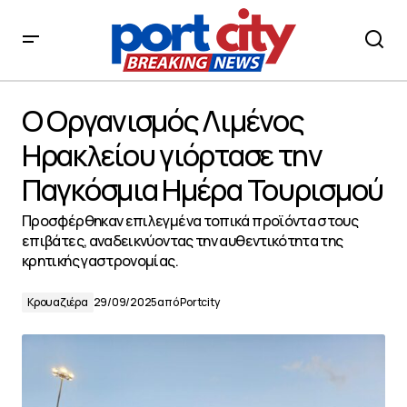
Ο Οργανισμός Λιμένος Ηρακλείου γιόρτασε την
Παγκόσμια Ημέρα Τουρισμού
Ο Οργανισμός Λιμένος
Ηρακλείου γιόρτασε την
Παγκόσμια Ημέρα Τουρισμού
Προσφέρθηκαν επιλεγμένα τοπικά προϊόντα στους
επιβάτες, αναδεικνύοντας την αυθεντικότητα της
κρητικής γαστρονομίας.
Κρουαζιέρα
29/09/2025
από
Portcity