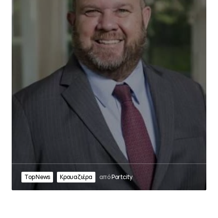
Top News
Κρουαζιέρα
από
Portcity