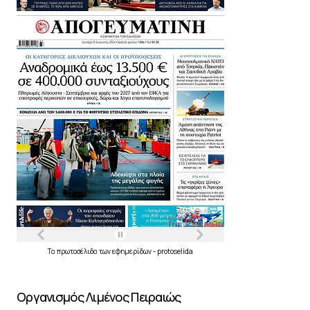
Τα
πρωτοσέλιδα
των
εφημερίδων
-
protoselida
Οργανισμός Λιμένος Πειραιώς