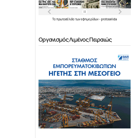
Τα
πρωτοσέλιδα
των
εφημερίδων
-
protoselida
Οργανισμός Λιμένος Πειραιώς