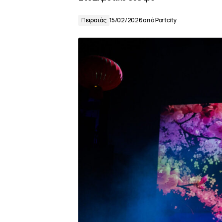
Πειραιάς
15/02/2026
από
Portcity