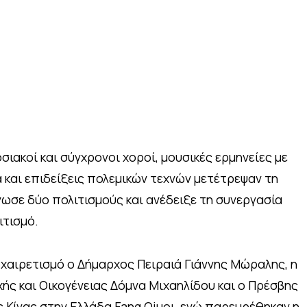
ιακοί και σύγχρονοι χοροί, μουσικές ερμηνείες με
να και επιδείξεις πολεμικών τεχνών μετέτρεψαν τη
νωσε δύο πολιτισμούς και ανέδειξε τη συνεργασία
ιτισμό.
αιρετισμό ο Δήμαρχος Πειραιά Γιάννης Μώραλης, η
ής και Οικογένειας Δόμνα Μιχαηλίδου και ο Πρέσβης
ς Κίνας στην Ελλάδα Fang Qiuοι, ενώ παρευρέθηκαν η