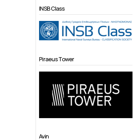
INSB Class
Piraeus Tower
Avin