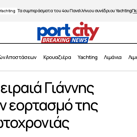
Τα συμπεράσματα του 4ου Πανελλήνιου συνέδριου Yachting
Πε
Yachting
ών Αποστάσεων
Κρουαζιέρα
Yachting
Λιμάνια
Λιμ
χος Πειραιά Γιάννης Μώραλης στον εορτασμό της Κινεζ
ειραιά Γιάννης
ρονιάς
ν εορτασμό της
ωτοχρονιάς