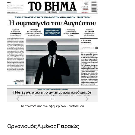
Τα
πρωτοσέλιδα
των
εφημερίδων
-
protoselida
Οργανισμός Λιμένος Πειραιώς