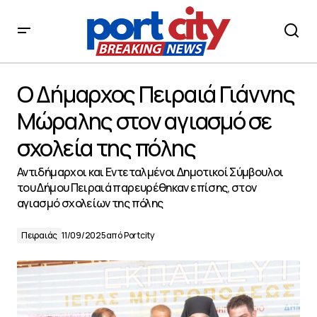
Ο Δήμαρχος Πειραιά Γιάννης Μώραλης στον αγιασμό σε
σχολεία της πόλης
Ο Δήμαρχος Πειραιά Γιάννης
Μώραλης στον αγιασμό σε
σχολεία της πόλης
Αντιδήμαρχοι και Εντεταλμένοι Δημοτικοί Σύμβουλοι
του Δήμου Πειραιά παρευρέθηκαν επίσης, στον
αγιασμό σχολείων της πόλης
Πειραιάς
11/09/2025
από
Portcity