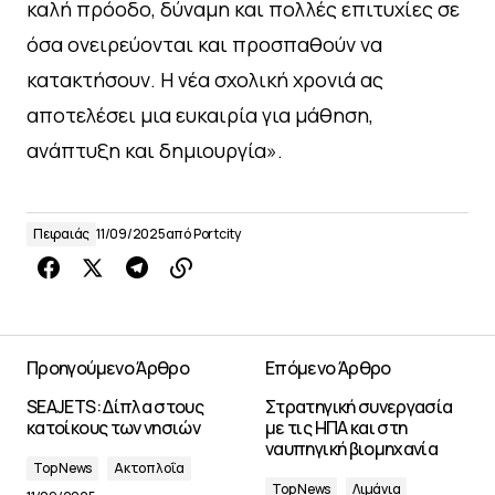
καλή πρόοδο, δύναμη και πολλές επιτυχίες σε
όσα ονειρεύονται και προσπαθούν να
κατακτήσουν. Η νέα σχολική χρονιά ας
αποτελέσει μια ευκαιρία για μάθηση,
ανάπτυξη και δημιουργία».
Πειραιάς
11/09/2025
από
Portcity
Προηγούμενο Άρθρο
Επόμενο Άρθρο
SEAJETS: Δίπλα στους
Στρατηγική συνεργασία
κατοίκους των νησιών
με τις ΗΠΑ και στη
ναυπηγική βιομηχανία
Top News
Ακτοπλοΐα
Top News
Λιμάνια