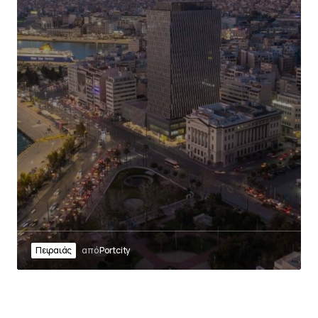
Πειραιάς
από
Portcity