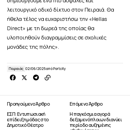
δημιουργούμε ένα πιο ασφαλές και
λειτουργικό οδικό δίκτυο στον Πειραιά. Θα
ήθελα τέλος να ευχαριστήσω την «Hellas
Direct» με τη δωρεά της οποίας θα
υλοποιηθούν διαγραμμίσεις σε σχολικές
μονάδες της πόλης».
Πειραιάς
02/06/2025
από
Portcity
Προηγούμενο Άρθρο
Επόμενο Άρθρο
ΕΣΠ: Εντυπωσιακή
Η παγκόσμια αγορά
επίδειξη μόδας στο
δεξαμενόπλοιων διανύει
Δημοτικό Θέατρο
περίοδο αυξημένης