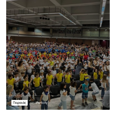
Πειραιάς
από
Portcity