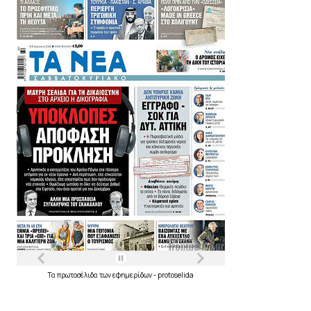
Τα
πρωτοσέλιδα
των
εφημερίδων
-
protoselida