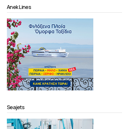
Anek Lines
Seajets