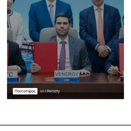
Ποντοπόρος
από
Portcity