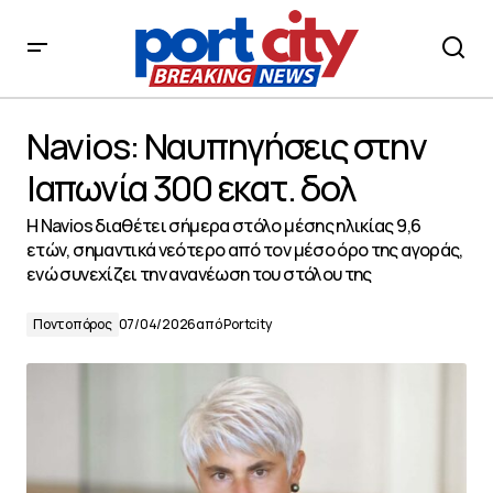
Navios: Ναυπηγήσεις στην Ιαπωνία 300 εκατ. δολ
Navios: Ναυπηγήσεις στην
Ιαπωνία 300 εκατ. δολ
Η Navios διαθέτει σήμερα στόλο μέσης ηλικίας 9,6
ετών, σημαντικά νεότερο από τον μέσο όρο της αγοράς,
ενώ συνεχίζει την ανανέωση του στόλου της
Ποντοπόρος
07/04/2026
από
Portcity