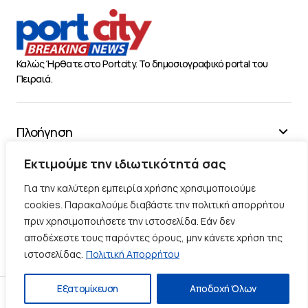
Καλώς Ήρθατε στο Portcity. Το δημοσιογραφικό portal του
Πειραιά.
Πλοήγηση
Χρήσιμα
Εκτιμούμε την ιδιωτικότητά σας
Διάφορα
Για την καλύτερη εμπειρία χρήσης χρησιμοποιούμε
cookies. Παρακαλούμε διαβάστε την πολιτική απορρήτου
πριν χρησιμοποιήσετε την ιστοσελίδα. Εάν δεν
Ακολουθήστε μας
αποδέχεστε τους παρόντες όρους, μην κάνετε χρήση της
ιστοσελίδας.
Πολιτική Απορρήτου
Εξατομίκευση
Αποδοχή Όλων
Πολιτική Απορρήτου
Πολιτική Cookies
Επικοινωνία
© 2025 |
Κατασκευή Blog