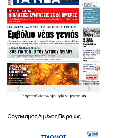
Τα
πρωτοσέλιδα
των
εφημερίδων
-
protoselida
Οργανισμός Λιμένος Πειραιώς