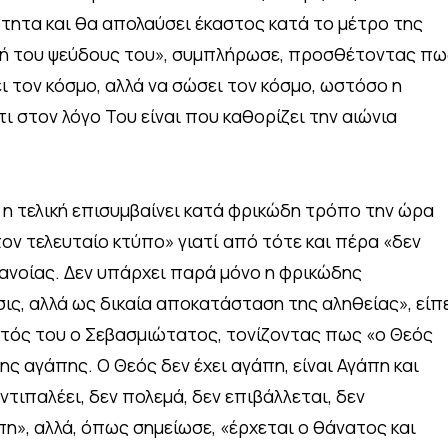
ητα και θα απολαύσει έκαστος κατά το μέτρο της
ς ή του ψεύδους του», συμπλήρωσε, προσθέτοντας πω
ει τον κόσμο, αλλά να σώσει τον κόσμο, ωστόσο η
 στον λόγο Του είναι που καθορίζει την αιώνια
η η τελική επισυμβαίνει κατά φρικώδη τρόπο την ώρα
τον τελευταίο κτύπο» γιατί από τότε και πέρα «δεν
τανοίας. Δεν υπάρχει παρά μόνο η φρικώδης
ις, αλλά ως δικαία αποκατάσταση της αληθείας», είπ
ατός του ο Σεβασμιώτατος, τονίζοντας πως «ο Θεός
ς αγάπης. Ο Θεός δεν έχει αγάπη, είναι Αγάπη και
αντιπαλέει, δεν πολεμά, δεν επιβάλλεται, δεν
άπη», αλλά, όπως σημείωσε, «έρχεται ο θάνατος και