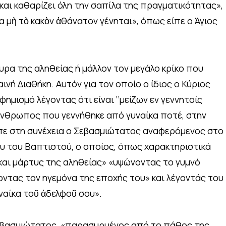
και καθαρίζει όλη την σαπίλα της πραγματικότητας»,
 μὴ τὸ κακὸν ἀθάνατον γένηται», όπως είπε ο Άγιος
υρα της αληθείας ή μάλλον τον μεγάλο κρίκο που
αινή Διαθήκη. Αυτόν για τον οποίο ο ίδιος ο Κύριος
ημισμό λέγοντας ότι είναι ‘’μείζων εν γεννητοίς
 άνθρωπος που γεννήθηκε από γυναίκα ποτέ, στην
είπε στη συνέχεια ο Σεβασμιώτατος αναφερόμενος στο
υ του Βαπτιστού, ο οποίος, όπως χαρακτηριστικά
 και μάρτυς της αληθείας» «υψώνοντας το γυμνό
νοντας τον ηγεμόνα της εποχής του» και λέγοντάς του
υναίκα τοῦ ἀδελφοῦ σου».
 Σεβασμιώτατος, «παρασυρμένος από το πάθος της