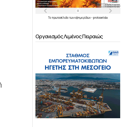
Τα
πρωτοσέλιδα
των
εφημερίδων
-
protoselida
Οργανισμός Λιμένος Πειραιώς
ἡ