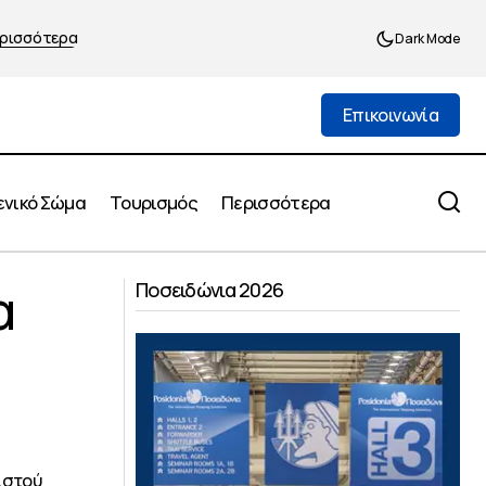
ρισσότερα
Dark Mode
Επικοινωνία
Επικοινωνία
ενικό Σώμα
Τουρισμός
Περισσότερα
έως το τέλος
Εργασίες συντήρησης και
α
αναβάθμισης στα σχολεία ενόψει της
Ποσειδώνια 2026
νέας σχολικής χρονιάς
ιστού