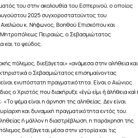
γματός του στην ακολουθία του Εσπερινού, ο οποίος
 Αυγούστου 2025 συγχοροστατούντος του
Αχελώου κ. Νήφωνος, Βοηθού Επισκόπου και
 Μητροπόλεως Πειραιώς, ο Σεβασμιώτατος
α και το ψεύδος.
ρκής πόλεμος, διεξάγεται» «ανάμεσα στην αλήθεια και
κτηριστικά ο Σεβασμιώτατος επισημαίνοντας
είναι ενυπόστατη πραγματικότητα. Είναι ο Αιώνιος
διος ο Χριστός που διακήρυξε «ἐγώ εἰμι ἡ ἀλήθεια καὶ 
ε: «Το ψέμα είναι η άρνηση της αληθείας. Δεν είναι
 κυρίαρχη και δυναμική πραγματικότητα εντός του.
αληθείας ή μάλλον η διαστρέβλωση, η παράχρηση της
 πόλεμος διεξάγεται μέσα στην ιστορία και τις