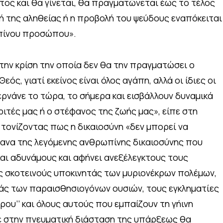
ς και θα γίνεται, θα πραγματώνεται έως το τέλος
χή της αληθείας ή η προβολή του ψεύδους εναπόκειται
πίνου προσώπου».
 την κρίση την οποία δεν θα την πραγματώσει ο
εός, γιατί εκείνος είναι όλος αγάπη, αλλά οι ίδιες οι
ερνάνε το τώρα, το σήμερα και εισβάλλουν δυναμικά
κριτές μας ή ο στέφανος της ζωής μας», είπε στη
 τονίζοντας πως η δικαιοσύνη «δεν μπορεί να
γανα της λεγόμενης ανθρωπίνης δικαιοσύνης που
και αδυνάμους και αφήνει ανεξέλεγκτους τους
υς σκοτεινούς υποκινητάς των μυριονέκρων πολέμων,
ς των παραισθησιογόνων ουσιών, τους εγκληματίες
άρου’’ και όλους αυτούς που εμπαίζουν τη γήινη
 στην πνευματική διάσταση της υπάρξεως θα