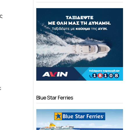
ς
ε
Blue Star Ferries