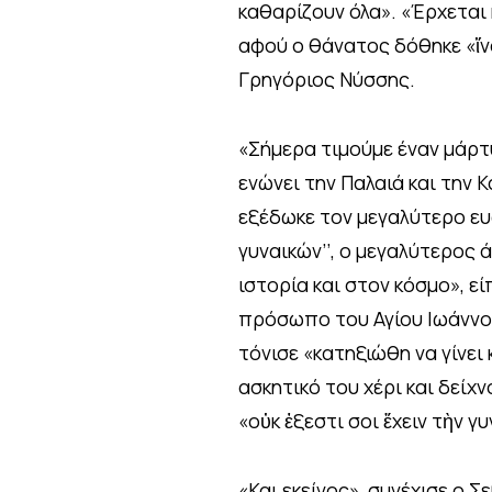
καθαρίζουν όλα». «Έρχεται 
αφού ο θάνατος δόθηκε «ἵνα
Γρηγόριος Νύσσης.
«Σήμερα τιμούμε έναν μάρτ
ενώνει την Παλαιά και την Κ
εξέδωκε τον μεγαλύτερο ευφ
γυναικών’’, ο μεγαλύτερος
ιστορία και στον κόσμο», 
πρόσωπο του Αγίου Ιωάννο
τόνισε «κατηξιώθη να γίνει
ασκητικό του χέρι και δείχ
«οὐκ ἐξεστι σοι ἔχειν τὴν γ
«Και εκείνος», συνέχισε ο