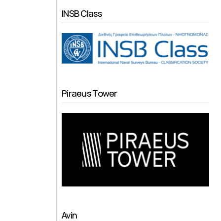
INSB Class
Piraeus Tower
Avin