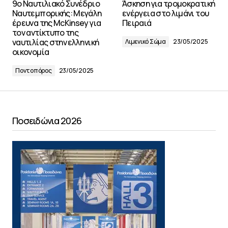
9ο Ναυτιλιακό Συνέδριο
Άσκηση για τρομοκρατική
Ναυτεμπορικής: Μεγάλη
ενέργεια στο λιμάνι του
έρευνα της McKinsey για
Πειραιά
τον αντίκτυπο της
ναυτιλίας στην ελληνική
Λιμενικό Σώμα
23/05/2025
οικονομία
Ποντοπόρος
23/05/2025
Ποσειδώνια 2026