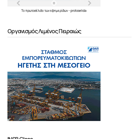
Τα
πρωτοσέλιδα
των
εφημερίδων
-
protoselida
Οργανισμός Λιμένος Πειραιώς