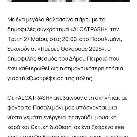
Με ένα μεγάλο θαλασσινό πάρτι με το
δημοφιλές συγκρότημα «ALCATRΑSH», την
Τρίτη 27 Μαΐου, στις 20:00, στο Πασαλιμάνι,
ξεκινούν οι «Ημέρες Θάλασσας 2025», ο
δημοφιλής θεσμός του Δήμου Πειραιά που
έχει καθιερωθεί ως η σημαντικότερη ετήσια
γιορτή εξωστρέφειας της πόλης.
Oι «ALCATRΑSH» ανεβαίνουν στη σκηνή και με
φόντο το Πασαλιμάνι μάς υπόσχονται μια
νύχτα γεμάτη ενέργεια, τραγούδι, μουσική,
χορό και θετική διάθεση, σε ένα ξέφρενο sea
party που θα ξεσηκώσει μικρούς και μεγάλους,