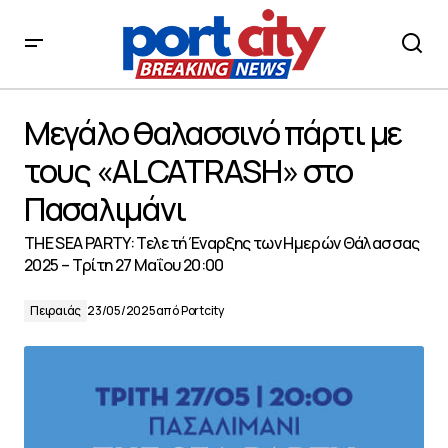
Μεγάλο θαλασσινό πάρτι με τους «ALCATRΑSH» στο
Πασαλιμάνι
Μεγάλο θαλασσινό πάρτι με
τους «ALCATRΑSH» στο
Πασαλιμάνι
THE SEA PARTY: Τελετή Έναρξης των Ημερών Θάλασσας
2025 – Τρίτη 27 Μαΐου 20:00
Πειραιάς
23/05/2025
από
Portcity