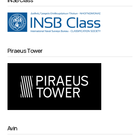
INSB Class
Piraeus Tower
Avin