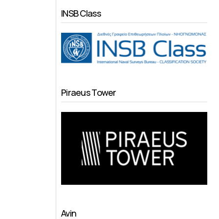
INSB Class
Piraeus Tower
Avin