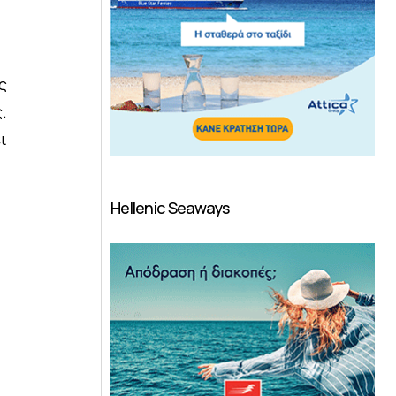
,
ς
.
ι
Hellenic Seaways