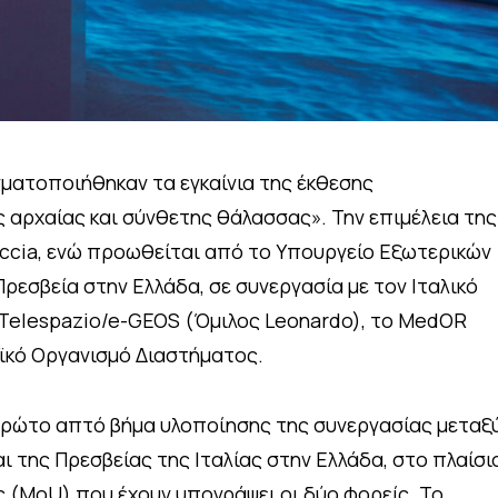
ματοποιήθηκαν τα εγκαίνια της έκθεσης
ς αρχαίας και σύνθετης θάλασσας». Την επιμέλεια της
naccia, ενώ προωθείται από το Υπουργείο Εξωτερικών
 Πρεσβεία στην Ελλάδα, σε συνεργασία με τον Ιταλικό
 Telespazio/e-GEOS (Όμιλος Leonardo), το MedOR
ϊκό Οργανισμό Διαστήματος.
πρώτο απτό βήμα υλοποίησης της συνεργασίας μεταξ
ι της Πρεσβείας της Ιταλίας στην Ελλάδα, στο πλαίσι
 (MoU) που έχουν υπογράψει οι δύο φορείς. Το