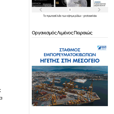
Τα
πρωτοσέλιδα
των
εφημερίδων
-
protoselida
Οργανισμός Λιμένος Πειραιώς
ς
ία