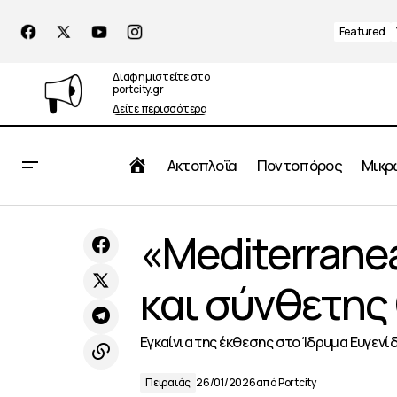
Featured
Διαφημιστείτε στο
portcity.gr
Δείτε περισσότερα
Αρχική
Ακτοπλοΐα
Ποντοπόρος
Μικρ
Το EMMYS επιστρέφει – Ανακοινώθηκαν
«Mediterranea
Πειραι
οι ημερομηνίες του 2026!
και σύνθετης
Εγκαίνια της έκθεσης στο Ίδρυμα Ευγενί
Πειραιάς
26/01/2026
από
Portcity