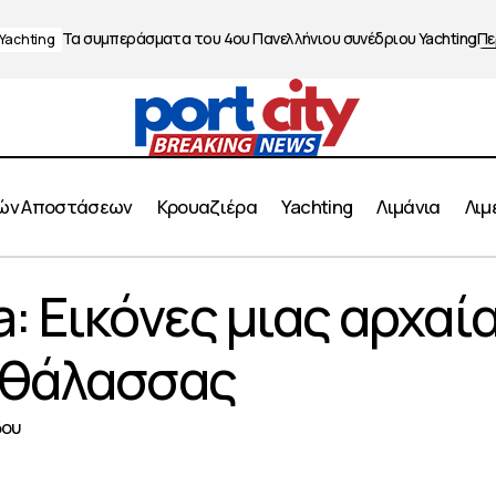
Τα συμπεράσματα του 4ου Πανελλήνιου συνέδριου Yachting
Πε
Yachting
ών Αποστάσεων
Κρουαζιέρα
Yachting
Λιμάνια
Λιμ
«Mediterranea: Εικόνες μιας αρχαίας και σύνθετης θά
: Εικόνες μιας αρχαί
άς
 θάλασσας
δου