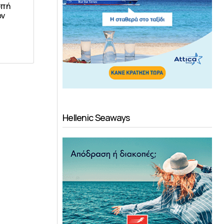
οπή
ον
Hellenic Seaways