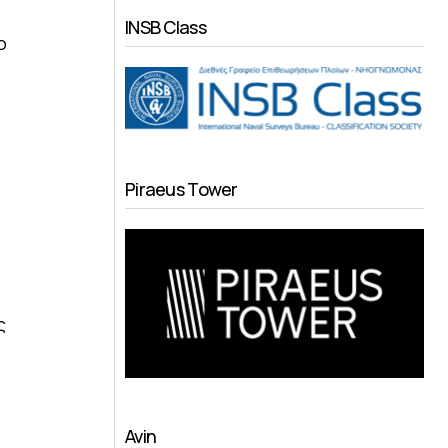
INSB Class
ο
Piraeus Tower
ς
Avin