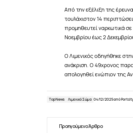
Από την εξέλιξη της έρευνα
τουλάχιστον 14 περιπτώσεις
προμηθευτεί ναρκωτικά σε 
Νοεμβρίου έως 2 Δεκεμβρίο
Ο Λιμενικός οδηγήθηκε στη
ανάκριση. Ο 49χρονος παρα
απολογηθεί ενώπιον της Αν
Top News
Λιμενικό Σώμα
04/12/2025
από
Portcit
Προηγούμενο Άρθρο