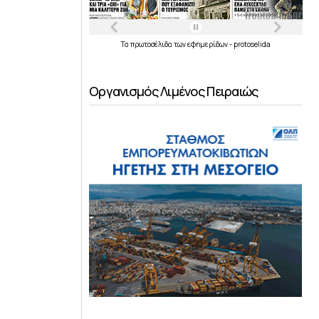
Τα
πρωτοσέλιδα
των
εφημερίδων
-
protoselida
Οργανισμός Λιμένος Πειραιώς