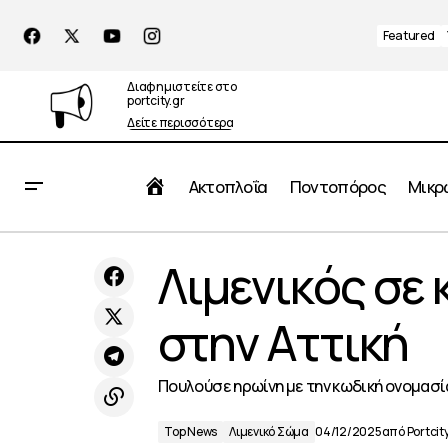
Featured
Διαφημιστείτε στο
portcity.gr
Δείτε περισσότερα
Αρχική
Ακτοπλοΐα
Ποντοπόρος
Μικρ
Επίσκεψη της Πρεσβείας των ΗΠΑ στο
Λιμενικός σε
Top 
Λιμάνι Ηρακλείου
στην Αττική
Πουλούσε ηρωίνη με την κωδική ονομασ
Top News
Λιμενικό Σώμα
04/12/2025
από
Portcit