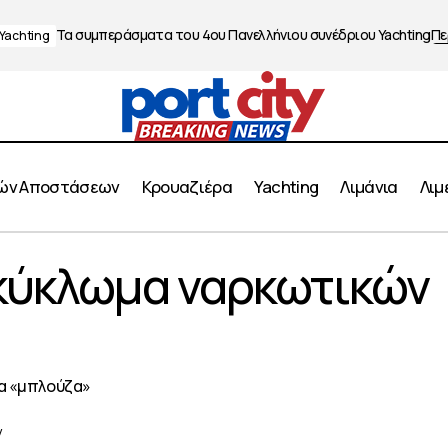
Τα συμπεράσματα του 4ου Πανελλήνιου συνέδριου Yachting
Πε
Yachting
ών Αποστάσεων
Κρουαζιέρα
Yachting
Λιμάνια
Λιμ
Λιμενικός σε κύκλωμα ναρκωτικών στην Α
 κύκλωμα ναρκωτικών
News
Λιμενικό Σώμα
ία «μπλούζα»
y