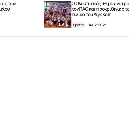
ίας των
Ο Ολυμπιακός 3-1 με ανατρ
λείου
τον ΠΑΟ και προκρίθηκε στ
τελικό του Λιγκ Καπ
Sports
04/12/2025