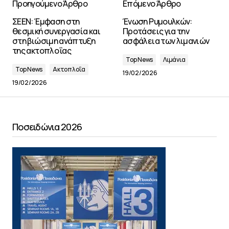
Προηγούμενο Άρθρο
Επόμενο Άρθρο
ΣΕΕΝ: Έμφαση στη
Ένωση Ρυμουλκών:
θεσμική συνεργασία και
Προτάσεις για την
στη βιώσιμη ανάπτυξη
ασφάλεια των λιμανιών
της ακτοπλοΐας
Top News
Λιμάνια
Top News
Ακτοπλοΐα
19/02/2026
19/02/2026
Ποσειδώνια 2026