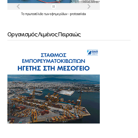
Τα
πρωτοσέλιδα
των
εφημερίδων
-
protoselida
Οργανισμός Λιμένος Πειραιώς