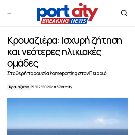
Κρουαζιέρα: Ισχυρή ζήτηση και νεότερες ηλικιακές
ομάδες
Κρουαζιέρα: Ισχυρή ζήτηση
και νεότερες ηλικιακές
ομάδες
Σταθερή παρουσία homeporting στον Πειραιά
Κρουαζιέρα
19/02/2026
από
Portcity