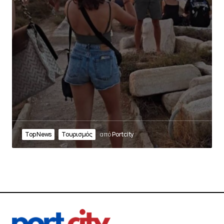
Top News
Τουρισμός
από
Portcity