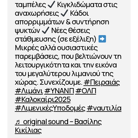
ταμπέλες
Κιγκλιδώματα στις
αναχωρήσεις
Κάδοι
απορριμμάτων & συντήρηση
ψυκτών
Νέες θέσεις
στάθμευσης (σε εξέλιξη)
Μικρές αλλά ουσιαστικές
παρεμβάσεις, που βελτιώνουν τη
λειτουργικότητα και την εικόνα
του μεγαλύτερου λιμανιού της
χώρας. Συνεχίζουμε.
#Πειραιάς
#Λιμάνι
#ΥΝΑΝΠ
#ΟΛΠ
#Καλοκαίρι2025
#ΛιμενικέςΥποδομές
#ναυτιλία
♬ original sound – Βασίλης
Κικίλιας