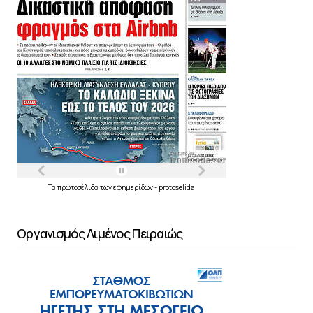
Τα
πρωτοσέλιδα
των
εφημερίδων
-
protoselida
Οργανισμός Λιμένος Πειραιώς