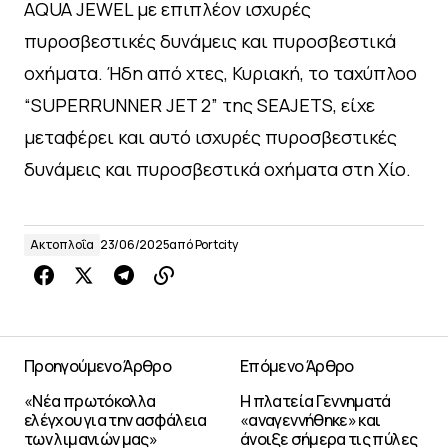
AQUA JEWEL με επιπλέον ισχυρές
πυροσβεστικές δυνάμεις και πυροσβεστικά
οχήματα. Ήδη από χτες, Κυριακή, το ταχύπλοο
“SUPERRUNNER JET 2” της SEAJETS, είχε
μεταφέρει και αυτό ισχυρές πυροσβεστικές
δυνάμεις και πυροσβεστικά οχήματα στη Χίο.
Ακτοπλοΐα
23/06/2025
από
Portcity
Προηγούμενο Άρθρο
Επόμενο Άρθρο
«Νέα πρωτόκολλα
Η πλατεία Γεννηματά
ελέγχου για την ασφάλεια
«αναγεννήθηκε» και
των λιμανιών μας»
άνοιξε σήμερα τις πύλες