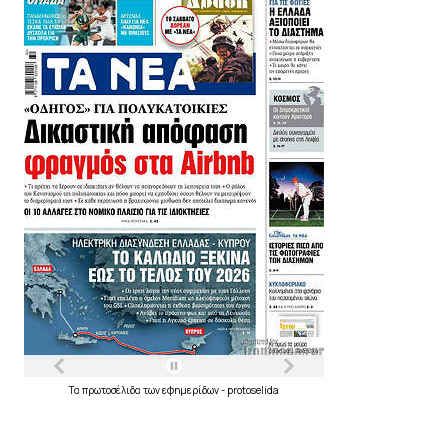
Τα
πρωτοσέλιδα
των
εφημερίδων
-
protoselida