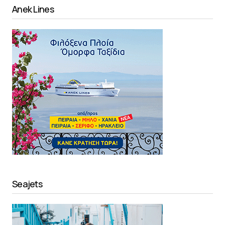
Anek Lines
Seajets