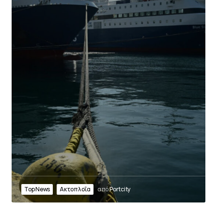
Top News
Ακτοπλοΐα
από
Portcity