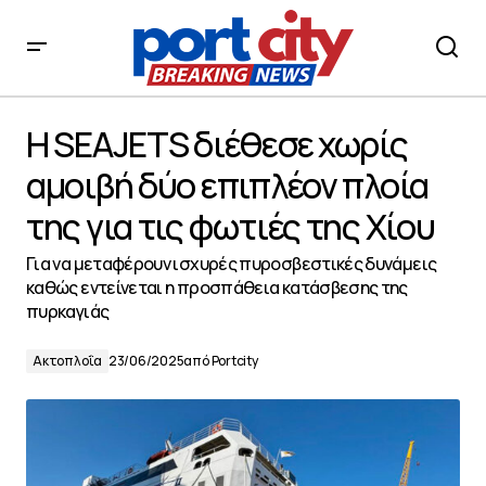
H SEAJETS διέθεσε χωρίς αμοιβή δύο επιπλέον πλοία
της για τις φωτιές της Χίου
H SEAJETS διέθεσε χωρίς
αμοιβή δύο επιπλέον πλοία
της για τις φωτιές της Χίου
Για να μεταφέρουν ισχυρές πυροσβεστικές δυνάμεις
καθώς εντείνεται η προσπάθεια κατάσβεσης της
πυρκαγιάς
Ακτοπλοΐα
23/06/2025
από
Portcity