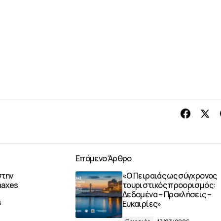
Επόμενο Άρθρο
στην
«Ο Πειραιάς ως σύγχρονος
maxes
τουριστικός προορισμός:
Δεδομένα – Προκλήσεις –
Ευκαιρίες»
6