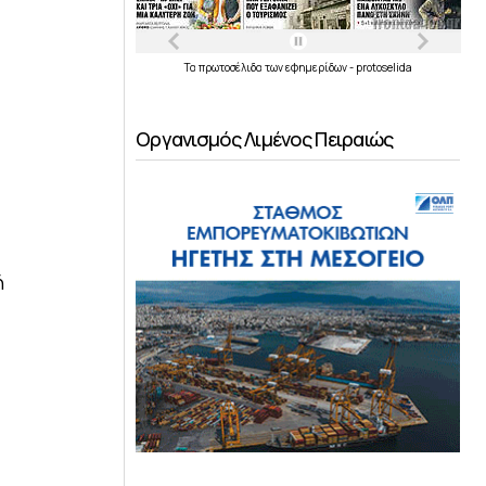
Τα
πρωτοσέλιδα
των
εφημερίδων
-
protoselida
Οργανισμός Λιμένος Πειραιώς
ή