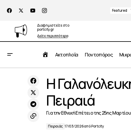
Featured
Διαφημιστείτε στο
portcity.gr
Δείτε περισσότερα
Αρχική
Ακτοπλοΐα
Ποντοπόρος
Μικρ
NASCO: Συμφώνησε στην κατασκευή
Η Γαλανόλευκ
δύο Ultramaxes
Πειραιά
Για την Εθνική Επέτειο της 25ης Μαρτίου 
Πειραιάς
17/03/2026
από
Portcity