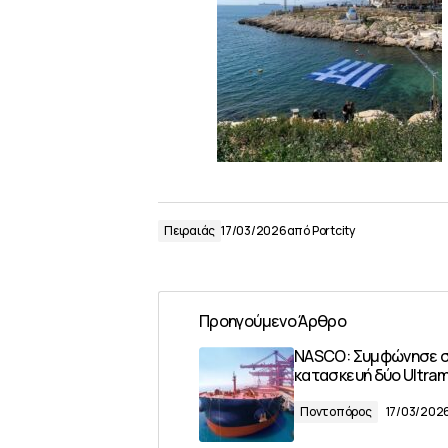
Πειραιάς
17/03/2026
από
Portcity
Προηγούμενο Άρθρο
NASCO: Συμφώνησε 
κατασκευή δύο Ultra
Ποντοπόρος
17/03/202