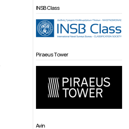
INSB Class
Piraeus Tower
ν
Avin