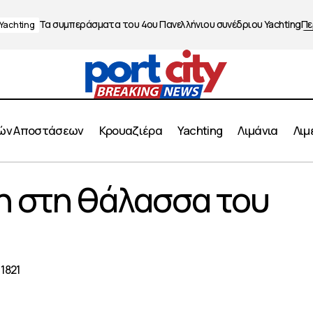
Τα συμπεράσματα του 4ου Πανελλήνιου συνέδριου Yachting
Πε
Yachting
ών Αποστάσεων
Κρουαζιέρα
Yachting
Λιμάνια
Λιμ
Η Γαλανόλευκη στη θάλασσα του Πειραιά
η στη θάλασσα του
Πειραιάς
1821