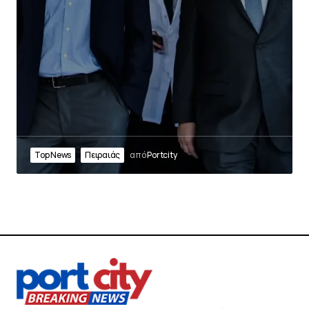
Top News
Πειραιάς
από
Portcity