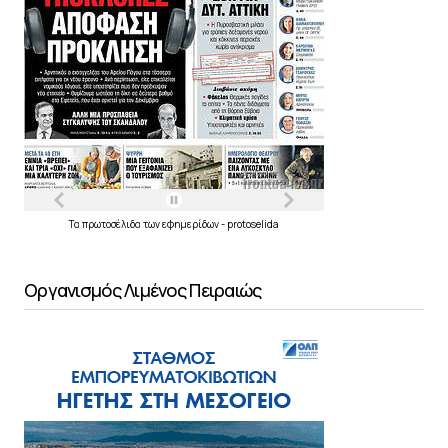
Τα
πρωτοσέλιδα
των
εφημερίδων
-
protoselida
Οργανισμός Λιμένος Πειραιώς