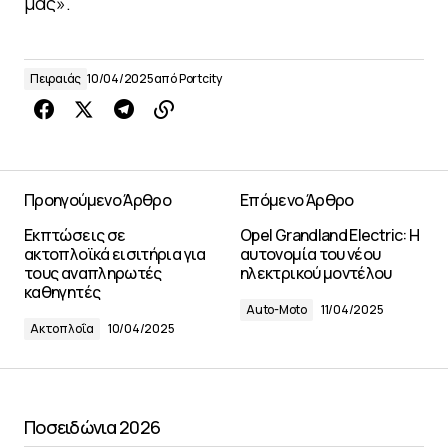
μας».
Πειραιάς
10/04/2025
από
Portcity
Προηγούμενο Άρθρο
Επόμενο Άρθρο
Εκπτώσεις σε
Opel Grandland Electric: Η
ακτοπλοϊκά εισιτήρια για
αυτονομία του νέου
τους αναπληρωτές
ηλεκτρικού μοντέλου
καθηγητές
Auto-Moto
11/04/2025
Ακτοπλοΐα
10/04/2025
Ποσειδώνια 2026