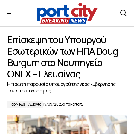
Επίσκεψη του Υπουργού Εσωτερικών των ΗΠΑ Doug
Burgum στα Ναυπηγεία ΟΝΕΧ – Ελευσίνας
Επίσκεψη του Υπουργού
Εσωτερικών των ΗΠΑ Doug
Burgum στα Ναυπηγεία
ΟΝΕΧ – Ελευσίνας
H πρώτη παρουσία υπουργού της νέας κυβέρνησης
Trump στη χώρα μας.
Top News
Λιμάνια
15/09/2025
από
Portcity