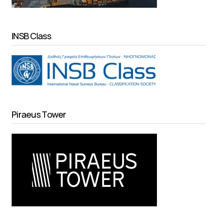
INSB Class
Piraeus Tower