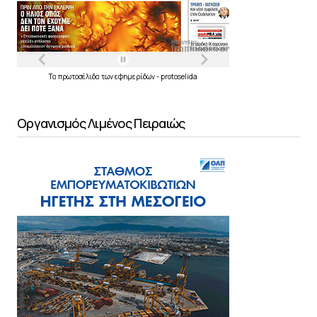
Τα
πρωτοσέλιδα
των
εφημερίδων
-
protoselida
Οργανισμός Λιμένος Πειραιώς