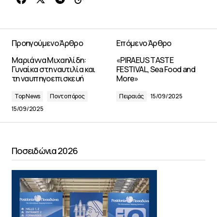
Προηγούμενο Άρθρο
Επόμενο Άρθρο
Μαριάννα Μιχαηλίδη:
«PIRAEUS TASTE
Γυναίκα στη ναυτιλία και
FESTIVAL, Sea Food and
τη ναυπηγοεπισκευή
More»
Top News
Ποντοπόρος
Πειραιάς
15/09/2025
15/09/2025
Ποσειδώνια 2026