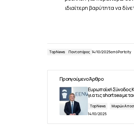
ιδιαίτερη βαρύτητα να δίν
Top News
Ποντοπόρος
14/10/2025
από
Portcity
Προηγούμενο Άρθρο
Ευρωπαϊκή Σύνοδος 
για τις shortsea μετ
Top News
Μικρών Απο
14/10/2025