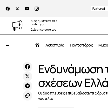
Featured
Διαφημιστείτε στο
portcity.gr
Δείτε περισσότερα
Αρχική
Ακτοπλοΐα
Ποντοπόρος
Μικρ
Ευρωπαϊκή Σύνοδος Κορυφής για τις
Ενδυνάμωση τ
Top News
Π
shortsea μεταφορές
σχέσεων Ελλά
Οι δύο πλευρές επιβεβαίωσαν τις άριστ
ναυτιλία