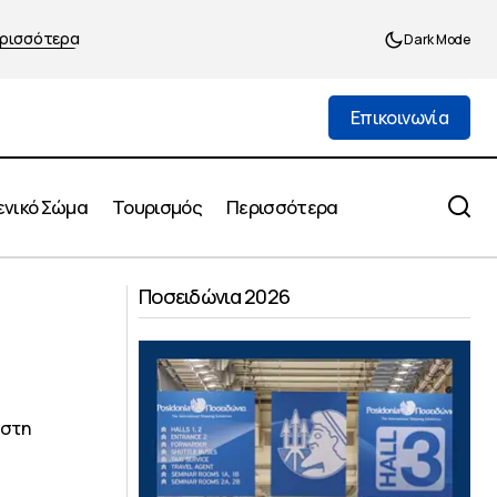
ρισσότερα
Dark Mode
Επικοινωνία
Επικοινωνία
ενικό Σώμα
Τουρισμός
Περισσότερα
Μεγάλη ανταπόκριση στην 2η
 – Παναμά
εθελοντική αιμοδοσία της Γ΄
Ποσειδώνια 2026
Δημοτικής Κοινότητας
 στη