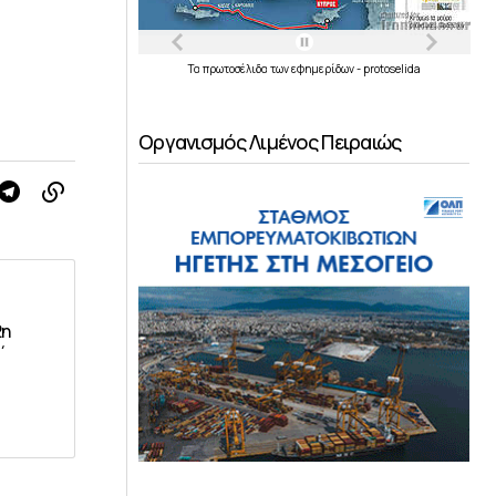
Τα
πρωτοσέλιδα
των
εφημερίδων
-
protoselida
Οργανισμός Λιμένος Πειραιώς
2η
Γ΄