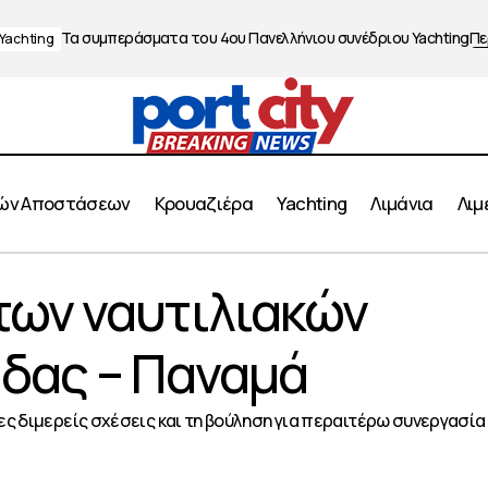
Τα συμπεράσματα του 4ου Πανελλήνιου συνέδριου Yachting
Πε
Yachting
ών Αποστάσεων
Κρουαζιέρα
Yachting
Λιμάνια
Λιμ
Ενδυνάμωση των ναυτιλιακών σχέσεων Ελλάδας
ων ναυτιλιακών
οντοπόρος
δας – Παναμά
ες διμερείς σχέσεις και τη βούληση για περαιτέρω συνεργασία