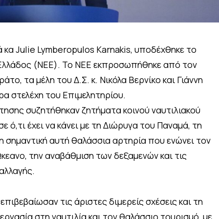
 κα Julie Lymberopulos Karnakis, υποδέχθηκε το
 Ελλάδος (ΝΕΕ). Το ΝΕΕ εκπροσωπήθηκε από τον
το, τα μέλη του Δ.Σ. κ. Νικόλα Βερνίκο και Γιάννη
ρα στελέχη του Επιμελητηρίου.
ντησης συζητήθηκαν ζητήματα κοινού ναυτιλιακού
ε ό,τι έχει να κάνει με τη Διώρυγα του Παναμά, τη
η σημαντική αυτή θαλάσσια αρτηρία που ενώνει τον
Ωκεανο, την αναβάθμιση των δεξαμενών και τις
αλλαγής.
επιβεβαίωσαν τις άριστες διμερείς σχέσεις και τη
ργασία στη ναυτιλία και τον θαλάσσιο τουρισμό, με