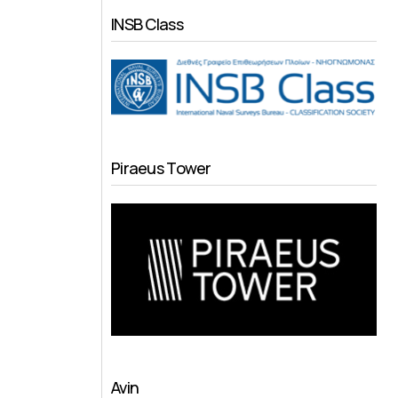
INSB Class
Piraeus Tower
Avin