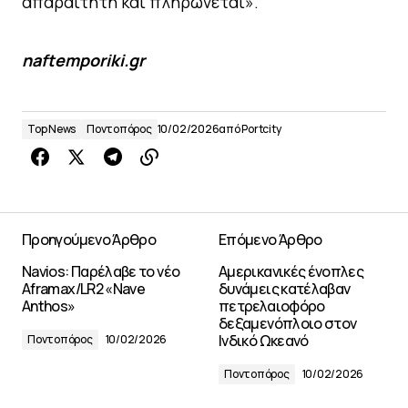
απαραίτητη και πληρώνεται».
naftemporiki.gr
Top News
Ποντοπόρος
10/02/2026
από
Portcity
Προηγούμενο Άρθρο
Επόμενο Άρθρο
Navios: Παρέλαβε το νέο
Αμερικανικές ένοπλες
Aframax/LR2 «Nave
δυνάμεις κατέλαβαν
Anthos»
πετρελαιοφόρο
δεξαμενόπλοιο στον
Ινδικό Ωκεανό
Ποντοπόρος
10/02/2026
Ποντοπόρος
10/02/2026