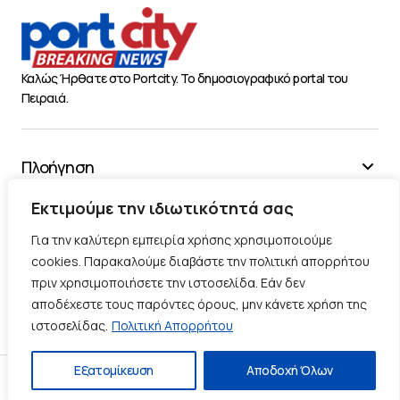
Καλώς Ήρθατε στο Portcity. Το δημοσιογραφικό portal του
Πειραιά.
Πλοήγηση
Χρήσιμα
Εκτιμούμε την ιδιωτικότητά σας
Διάφορα
Για την καλύτερη εμπειρία χρήσης χρησιμοποιούμε
cookies. Παρακαλούμε διαβάστε την πολιτική απορρήτου
πριν χρησιμοποιήσετε την ιστοσελίδα. Εάν δεν
Ακολουθήστε μας
αποδέχεστε τους παρόντες όρους, μην κάνετε χρήση της
ιστοσελίδας.
Πολιτική Απορρήτου
Εξατομίκευση
Αποδοχή Όλων
Πολιτική Απορρήτου
Πολιτική Cookies
Επικοινωνία
© 2025 |
Κατασκευή Blog