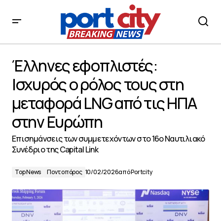
Έλληνες εφοπλιστές: Ισχυρός ο ρόλος τους στη
μεταφορά LNG από τις ΗΠΑ στην Ευρώπη
Έλληνες εφοπλιστές:
Ισχυρός ο ρόλος τους στη
μεταφορά LNG από τις ΗΠΑ
στην Ευρώπη
Επισημάνσεις των συμμετεχόντων στο 16ο Ναυτιλιακό
Συνέδριο της Capital Link
Top News
Ποντοπόρος
10/02/2026
από
Portcity