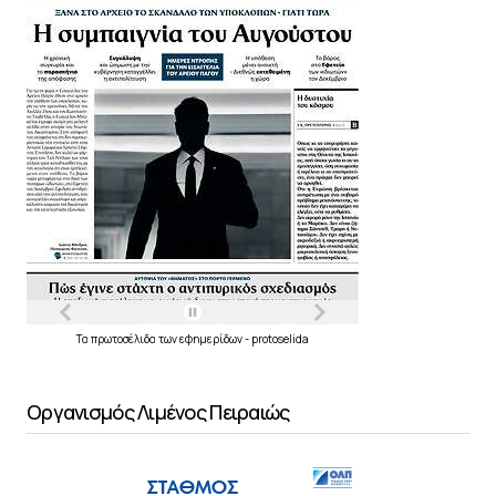
Τα
πρωτοσέλιδα
των
εφημερίδων
-
protoselida
Οργανισμός Λιμένος Πειραιώς