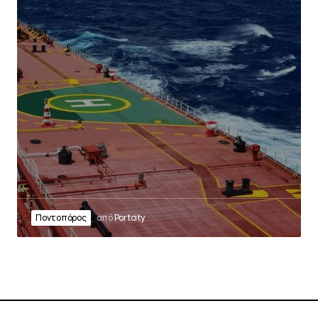
Ποντοπόρος
από
Portcity