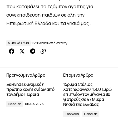
που καταβάλει το τζάμπολ αγάπης για
συνεκπαίδευση παιδιών σε όλη την
Ηπειρωτική Ελλάδα και τα νησιά μας .
Λιμενικό Σώμα
06/03/2026
από
Portcity
Προηγούμενο Άρθρο
Επόμενο Άρθρο
Ξεκίνησε δυναμικά η
Ίδρυμα Στέλιος
πρώτη Σχολή Γονέων από
Χατζηιωάννου: 1500 ευρώ
τον Δήμο Πειραιά
επιπλέον τον μήνα για 80
γιατρούς σε 47 Μικρά
Νησιά της Ελλάδας
Πειραιάς
06/03/2026
Top News
Πειραιάς