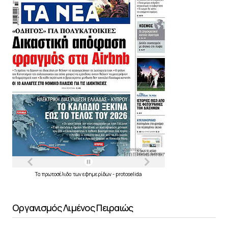
Τα
πρωτοσέλιδα
των
εφημερίδων
-
protoselida
Οργανισμός Λιμένος Πειραιώς