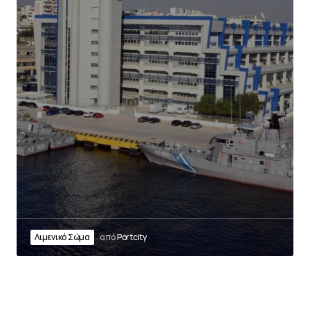
Λιμενικό Σώμα
από
Portcity