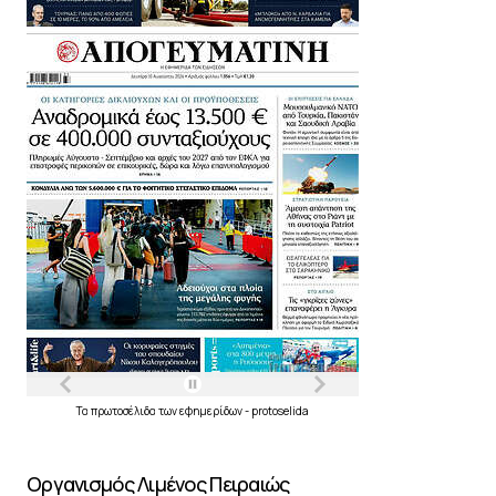
Τα
πρωτοσέλιδα
των
εφημερίδων
-
protoselida
Οργανισμός Λιμένος Πειραιώς