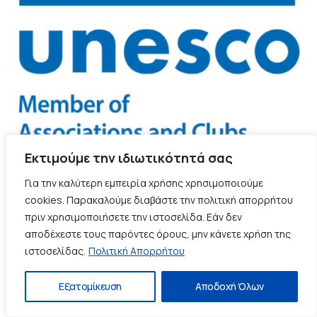
Εκτιμούμε την ιδιωτικότητά σας
Για την καλύτερη εμπειρία χρήσης χρησιμοποιούμε
Δείτε επίσης...
cookies. Παρακαλούμε διαβάστε την πολιτική απορρήτου
πριν χρησιμοποιήσετε την ιστοσελίδα. Εάν δεν
αποδέχεστε τους παρόντες όρους, μην κάνετε χρήση της
Ανασχηματισμός λόγω ΟΠΕΚΕΠΕ: Σχοινάς,
ιστοσελίδας.
Πολιτική Απορρήτου
Λαζαρίδης και Τουρνάς στην κυβέρνηση
Εξατομίκευση
Αποδοχή Όλων