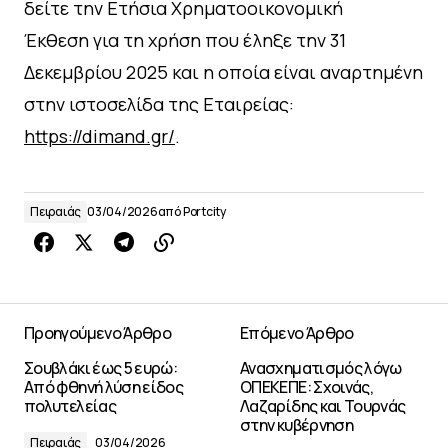
δείτε την Ετήσια Χρηματοοικονομική
Έκθεση για τη χρήση που έληξε την 31
Δεκεμβρίου 2025 και η οποία είναι αναρτημένη
στην ιστοσελίδα της Εταιρείας:
https://dimand.gr/
.
Πειραιάς
03/04/2026
από
Portcity
Προηγούμενο Άρθρο
Επόμενο Άρθρο
Σουβλάκι έως 5 ευρώ:
Ανασχηματισμός λόγω
Από φθηνή λύση είδος
ΟΠΕΚΕΠΕ: Σχοινάς,
πολυτελείας
Λαζαρίδης και Τουρνάς
στην κυβέρνηση
Πειραιάς
03/04/2026