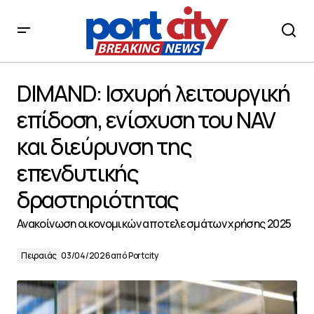
DIMAND: Ισχυρή λειτουργική επίδοση, ενίσχυση του NAV
και διεύρυνση της επενδυτικής δραστηριότητας
DIMAND: Ισχυρή λειτουργική
επίδοση, ενίσχυση του NAV
και διεύρυνση της
επενδυτικής
δραστηριότητας
Ανακοίνωση οικονομικών αποτελεσμάτων χρήσης 2025
Πειραιάς
03/04/2026
από
Portcity