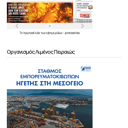
Τα
πρωτοσέλιδα
των
εφημερίδων
-
protoselida
Οργανισμός Λιμένος Πειραιώς