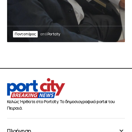
Ποντοπόρος
από
Portcity
Καλώς Ήρθατε στο Portcity. Το δημοσιογραφικό portal του
Πειραιά.
Πλοήγηση