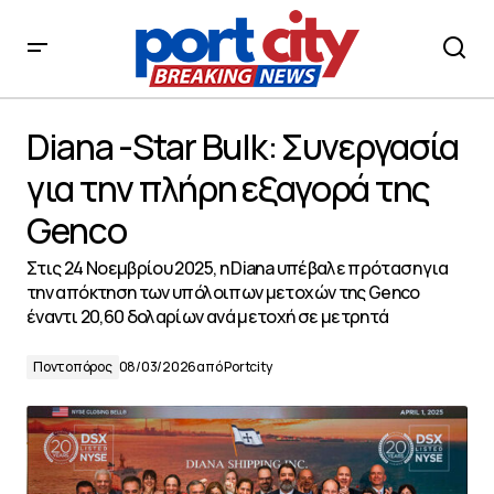
Diana -Star Bulk: Συνεργασία για την πλήρη εξαγορά της
Genco
Diana -Star Bulk: Συνεργασία
για την πλήρη εξαγορά της
Genco
Στις 24 Νοεμβρίου 2025, η Diana υπέβαλε πρόταση για
την απόκτηση των υπόλοιπων μετοχών της Genco
έναντι 20,60 δολαρίων ανά μετοχή σε μετρητά
Ποντοπόρος
08/03/2026
από
Portcity