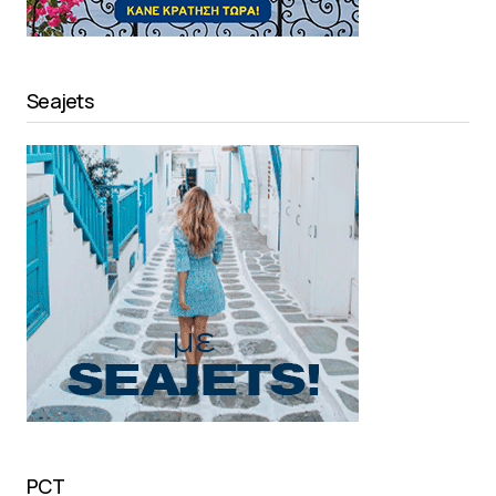
Seajets
PCT