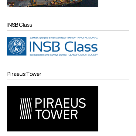
INSB Class
Piraeus Tower