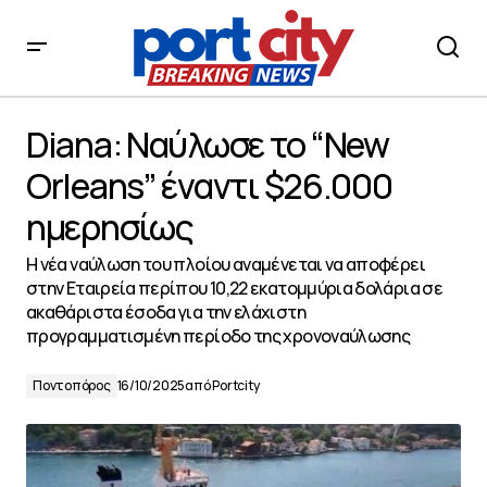
Diana: Ναύλωσε το “New Orleans” έναντι $26.000
ημερησίως
Diana: Ναύλωσε το “New
Orleans” έναντι $26.000
ημερησίως
H νέα ναύλωση του πλοίου αναμένεται να αποφέρει
στην Εταιρεία περίπου 10,22 εκατομμύρια δολάρια σε
ακαθάριστα έσοδα για την ελάχιστη
προγραμματισμένη περίοδο της χρονοναύλωσης
Ποντοπόρος
16/10/2025
από
Portcity