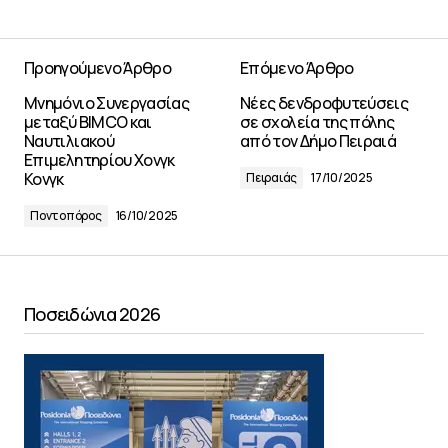
Προηγούμενο Άρθρο
Επόμενο Άρθρο
Μνημόνιο Συνεργασίας
Νέες δενδροφυτεύσεις
μεταξύ BIMCO και
σε σχολεία της πόλης
Ναυτιλιακού
από τον Δήμο Πειραιά
Επιμελητηρίου Χονγκ
Κονγκ
Πειραιάς
17/10/2025
Ποντοπόρος
16/10/2025
Ποσειδώνια 2026