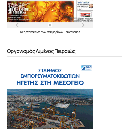
Τα
πρωτοσέλιδα
των
εφημερίδων
-
protoselida
Οργανισμός Λιμένος Πειραιώς