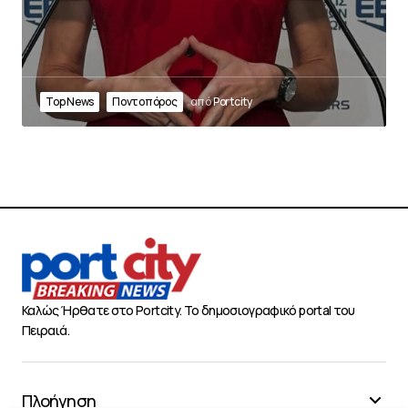
Top News
Ποντοπόρος
από
Portcity
Καλώς Ήρθατε στο Portcity. Το δημοσιογραφικό portal του
Πειραιά.
Πλοήγηση