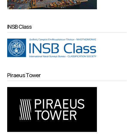
INSB Class
Piraeus Tower