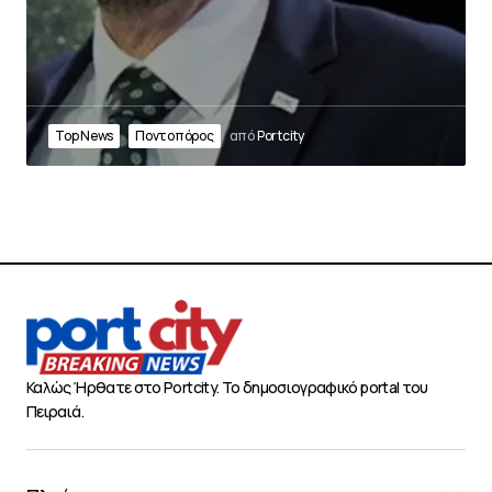
Top News
Ποντοπόρος
από
Portcity
Καλώς Ήρθατε στο Portcity. Το δημοσιογραφικό portal του
Πειραιά.