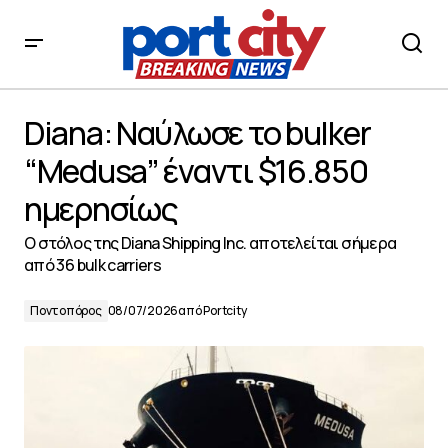
Diana: Ναύλωσε το bulker “Medusa” έναντι $16.850
ημερησίως
Diana: Ναύλωσε το bulker
“Medusa” έναντι $16.850
ημερησίως
Ο στόλος της Diana Shipping Inc. αποτελείται σήμερα
από 36 bulk carriers
Ποντοπόρος
08/07/2026
από
Portcity