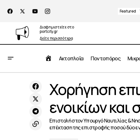
Featured
Διαφημιστείτε στο
portcity.gr
Δείτε περισσότερα
Αρχική
Ακτοπλοΐα
Ποντοπόρος
Μικρ
«Ευχής έργον» για την ελληνική
Χορήγηση επ
οικονομία και το εμπόριο η συμφωνία
Λιμενικό Σώ
ΗΠΑ–Ιράν
ενοικίων και 
Επιστολή στον Υπουργό Ναυτιλίας & Νησι
επέκταση της επιστροφής ποσού δύο ενο