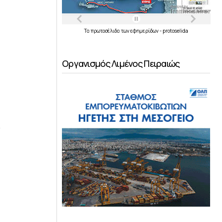
Τα
πρωτοσέλιδα
των
εφημερίδων
-
protoselida
Οργανισμός Λιμένος Πειραιώς
ς