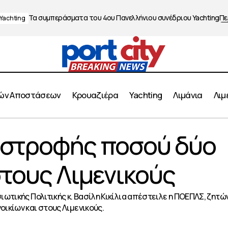
Τα συμπεράσματα του 4ου Πανελλήνιου συνέδριου Yachting
Πε
Yachting
ών Αποστάσεων
Κρουαζιέρα
Yachting
Λιμάνια
Λιμ
Χορήγηση επιστροφής ποσού δύο ενοικίων και στους 
ιστροφής ποσού δύο
μα
στους Λιμενικούς
ωτικής Πολιτικής κ. Βασίλη Κικίλια απέστειλε η ΠΟΕΠΛΣ, ζητώ
ικίων και στους Λιμενικούς.