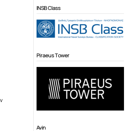
INSB Class
Piraeus Tower
εν
Avin