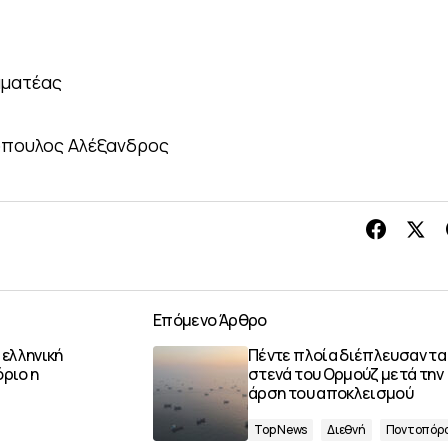
μματέας
όπουλος Αλέξανδρος
Επόμενο Άρθρο
 ελληνική
Πέντε πλοία διέπλευσαν τα
όριο η
στενά του Ορμούζ μετά την
άρση του αποκλεισμού
Top News
Διεθνή
Ποντοπόρ