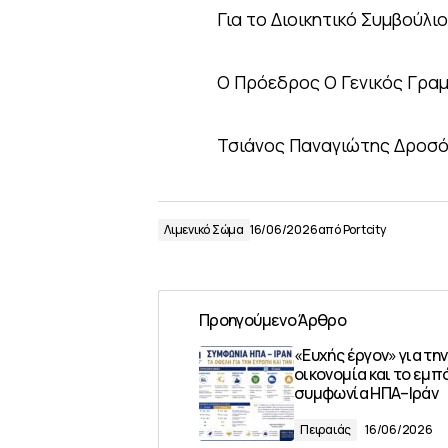
Για το Διοικητικό Συμβούλιο
Ο Πρόεδρος Ο Γενικός Γρα
Τσιάνος Παναγιώτης Δροσ
Λιμενικό Σώμα
16/06/2026
από
Portcity
Προηγούμενο Άρθρο
«Ευχής έργον» για την
οικονομία και το εμπ
συμφωνία ΗΠΑ–Ιράν
Πειραιάς
16/06/2026