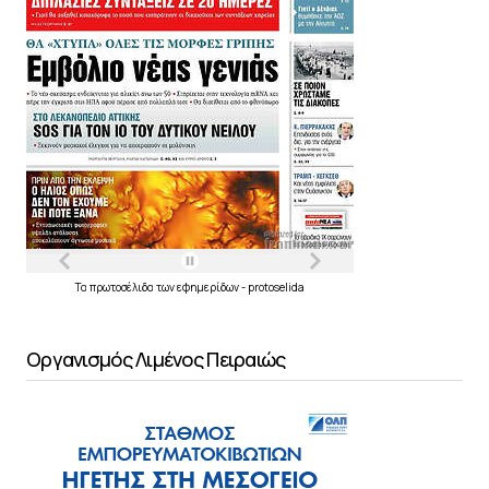
Τα
πρωτοσέλιδα
των
εφημερίδων
-
protoselida
Οργανισμός Λιμένος Πειραιώς