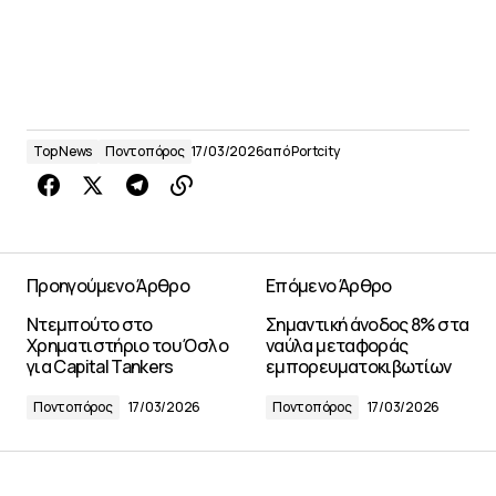
Top News
Ποντοπόρος
17/03/2026
από
Portcity
Προηγούμενο Άρθρο
Επόμενο Άρθρο
Ντεμπούτο στο
Σημαντική άνοδος 8% στα
Χρηματιστήριο του Όσλο
ναύλα μεταφοράς
για Capital Tankers
εμπορευματοκιβωτίων
Ποντοπόρος
17/03/2026
Ποντοπόρος
17/03/2026