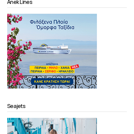
Anek Lines
Seajets