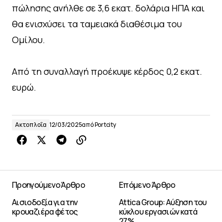
πώλησης ανήλθε σε 3,6 εκατ. δολάρια ΗΠΑ και
θα ενισχύσει τα ταμειακά διαθέσιμα του
Ομίλου.
Από τη συναλλαγή προέκυψε κέρδος 0,2 εκατ.
ευρώ.
Ακτοπλοΐα
12/03/2025
από
Portcity
Προηγούμενο Άρθρο
Επόμενο Άρθρο
Αισιοδοξία για την
Attica Group: Αύξηση του
κρουαζιέρα φέτος
κύκλου εργασιών κατά
27%