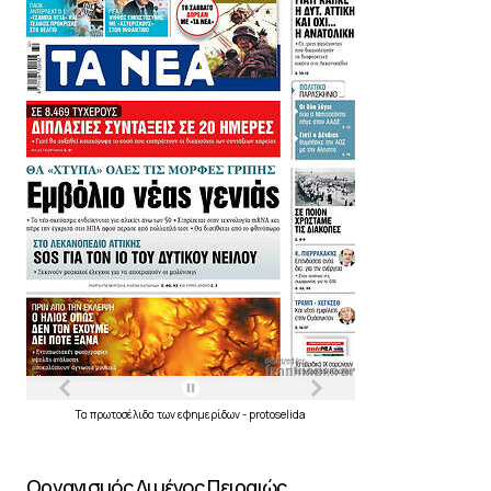
Τα
πρωτοσέλιδα
των
εφημερίδων
-
protoselida
Οργανισμός Λιμένος Πειραιώς