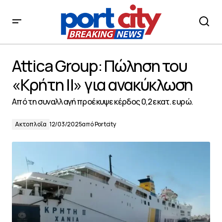
Attica Group: Πώληση του «Κρήτη ΙΙ» για ανακύκλωση
Attica Group: Πώληση του
«Κρήτη ΙΙ» για ανακύκλωση
Από τη συναλλαγή προέκυψε κέρδος 0,2 εκατ. ευρώ.
Ακτοπλοΐα
12/03/2025
από
Portcity