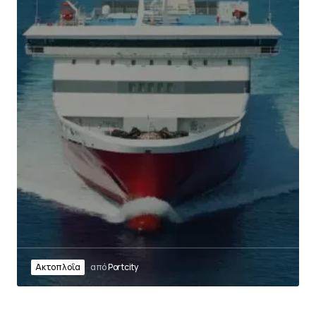
Ακτοπλοΐα
από
Portcity