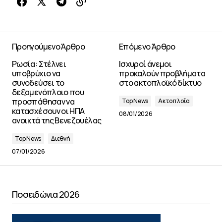
Προηγούμενο Άρθρο
Επόμενο Άρθρο
Ρωσία: Στέλνει
Ισχυροί άνεμοι
υποβρύχιο να
προκαλούν προβλήματα
συνοδεύσει το
στο ακτοπλοϊκό δίκτυο
δεξαμενόπλοιο που
προσπάθησαν να
Top News
Ακτοπλοΐα
κατασχέσουν οι ΗΠΑ
08/01/2026
ανοικτά της Βενεζουέλας
Top News
Διεθνή
07/01/2026
Ποσειδώνια 2026