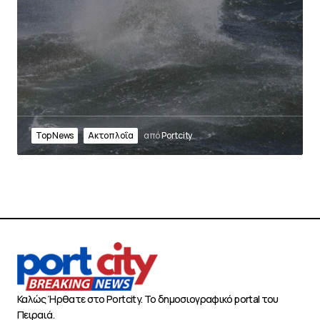
Top News
Ακτοπλοΐα
από
Portcity
Καλώς Ήρθατε στο Portcity. Το δημοσιογραφικό portal του
Πειραιά.