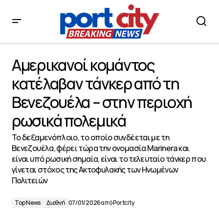
Αμερικανοί κομάντος κατέλαβαν τάνκερ από τη
Βενεζουέλα – στην περιοχή ρωσικά πολεμικά
Αμερικανοί κομάντος
κατέλαβαν τάνκερ από τη
Βενεζουέλα – στην περιοχή
ρωσικά πολεμικά
Το δεξαμενόπλοιο, το οποίο συνδέεται με τη
Βενεζουέλα, φέρει τώρα την ονομασία Marinera και
είναι υπό ρωσική σημαία, είναι το τελευταίο τάνκερ που
γίνεται στόχος της Ακτοφυλακής των Ηνωμένων
Πολιτειών
Top News
Διεθνή
07/01/2026
από
Portcity