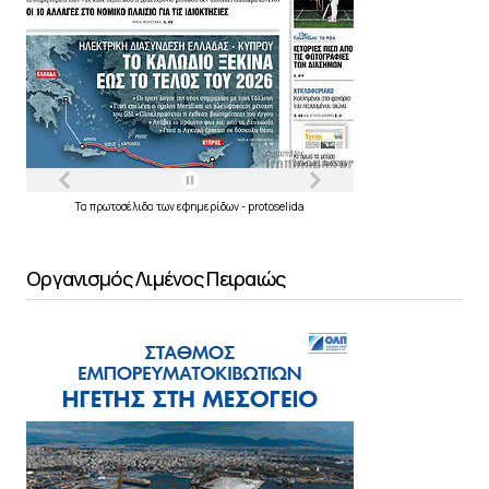
Τα
πρωτοσέλιδα
των
εφημερίδων
-
protoselida
Οργανισμός Λιμένος Πειραιώς