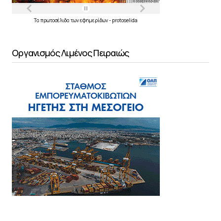
Τα
πρωτοσέλιδα
των
εφημερίδων
-
protoselida
Οργανισμός Λιμένος Πειραιώς