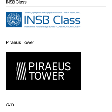
INSB Class
Piraeus Tower
Avin