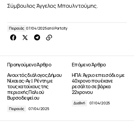
Σύμβουλος Άγγελος Μπουλντούμης.
Πειραιάς
07/04/2025
από
Portcity
Προηγούμενο Άρθρο
Επόμενο Άρθρο
Ανοιχτός διάλογος Δήμου
ΗΠΑ: Άγριο επεισόδιο με
Νίκαιας-Αγ.Ι. Ρέντη με
40χρονο που έκανε
τους κατοίκους της
ρεσάλτο σε βάρκα
περιοχής Παλιού
22χρονου
Βυρσοδεψείου
Διεθνή
07/04/2025
Πειραιάς
07/04/2025