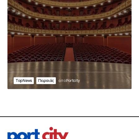
Top News
Πειραιάς
από
Portcity