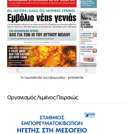
Τα
πρωτοσέλιδα
των
εφημερίδων
-
protoselida
Οργανισμός Λιμένος Πειραιώς