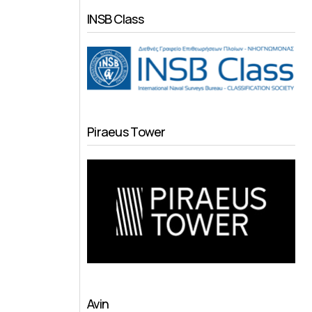
INSB Class
Piraeus Tower
)
Avin