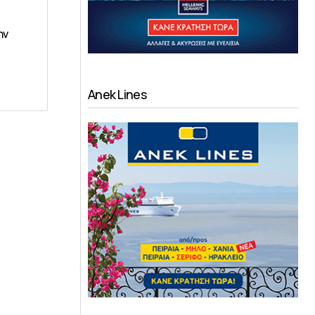
ην
Anek Lines