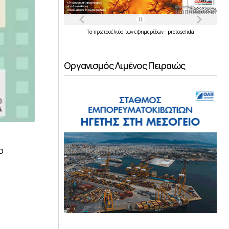
Τα
πρωτοσέλιδα
των
εφημερίδων
-
protoselida
Οργανισμός Λιμένος Πειραιώς
ο