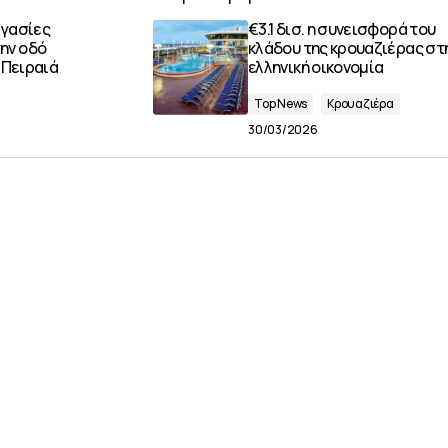
ργασίες
€3.1 δισ. η συνεισφορά του
ην οδό
κλάδου της κρουαζιέρας στ
 Πειραιά
ελληνική οικονομία
Top News
Κρουαζιέρα
30/03/2026