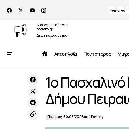
Featured
Διαφημιστείτε στο
portcity.gr
Δείτε περισσότερα
Αρχική
Ακτοπλοΐα
Ποντοπόρος
Μικρ
Ολοκληρώθηκαν οι εργασίες
1ο Πασχαλινό 
ασφαλτόστρωσης στην οδό Αγίου
Π
Διονυσίου στον Πειραιά
Δήμου Πειραι
Πειραιάς
30/03/2026
από
Portcity