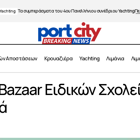
Τα συμπεράσματα του 4ου Πανελλήνιου συνέδριου Yachting
Πε
Yachting
ών Αποστάσεων
Κρουαζιέρα
Yachting
Λιμάνια
Λιμ
1ο Πασχαλινό Bazaar Ειδικών Σχολείων Δήμου Πειρ
Bazaar Ειδικών Σχολε
ειραιάς
ά