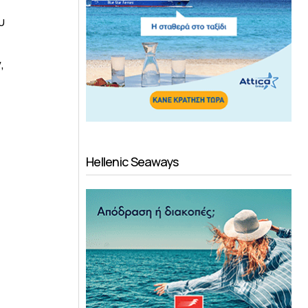
υ
,
Hellenic Seaways