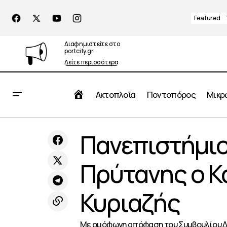
Featured
Διαφημιστείτε στο
portcity.gr
Δείτε περισσότερα
Αρχική
Ακτοπλοΐα
Ποντοπόρος
Μικρ
Δ.Ν.Ε.: «Καθυστερήσεις κατά την
Πανεπ
Πανεπιστήμιο
εκτέλεση πλοηγήσεων στον Εμπορικό
Πειραιάς
λιμένα Πειραιώς»
Πρύτανης ο 
Κυριαζής
Mε ομόφωνη απόφαση του Συμβουλίου Διο