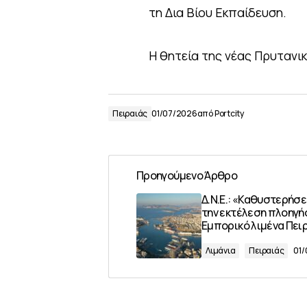
τη Δια Βίου Εκπαίδευση.
Η θητεία της νέας Πρυτανικ
Πειραιάς
01/07/2026
από
Portcity
Προηγούμενο Άρθρο
Δ.Ν.Ε.: «Καθυστερήσε
την εκτέλεση πλοηγή
Εμπορικό λιμένα Πει
Λιμάνια
Πειραιάς
01