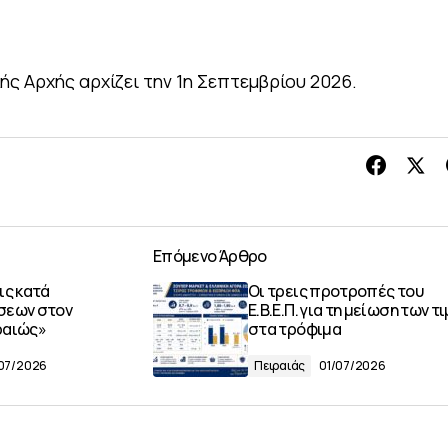
ής Αρχής αρχίζει την 1η Σεπτεμβρίου 2026.
Επόμενο Άρθρο
ις κατά
Οι τρεις προτροπές του
σεων στον
Ε.Β.Ε.Π. για τη μείωση των τ
ραιώς»
στα τρόφιμα
/07/2026
Πειραιάς
01/07/2026