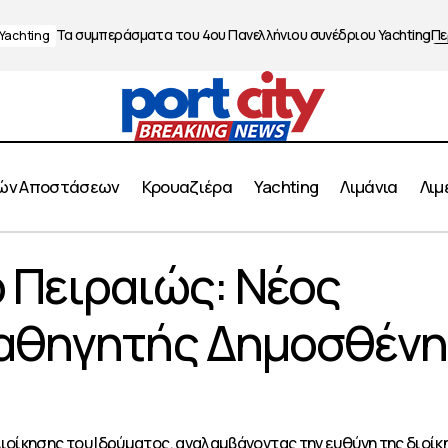
Τα συμπεράσματα του 4ου Πανελλήνιου συνέδριου Yachting
Πε
Yachting
ών Αποστάσεων
Κρουαζιέρα
Yachting
Λιμάνια
Λιμ
ιστήμιο Πειραιώς: Νέος Πρύτανης ο Καθηγητής Δημοσθ
 Πειραιώς: Νέος
Καθηγητής Δημοσθένη
ίκησης του Ιδρύματος, αναλαμβάνοντας την ευθύνη της διοίκ