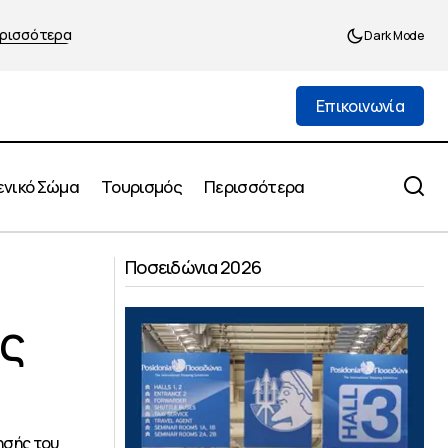
ρισσότερα
Dark Mode
Επικοινωνία
Επικοινωνία
ενικό Σώμα
Τουρισμός
Περισσότερα
Οι τρεις προτροπές του Ε.Β.Ε.Π. για τη
ένης Κυριαζής
Ποσειδώνια 2026
μείωση των τιμών στα τρόφιμα
ς
ησής του