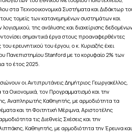
πολογιστών του Εθνικού Μετσόβιου Πολυτεχνείου,
λου στα Τεχνοοικονομικά Συστήματα και Διδάκτωρ το
στους τομείς των κατανεμημένων συστημάτων και
 λογισμικού, της ανάλυσης και διαχείρισης δεδομένων
υντονίσει σημαντικά έργα στους προαναφερθέντες
 του ερευνητικού του έργου, ο κ. Κυριαζής έχει
ου Πανεπιστημίου Stanford με το κορυφαίο 2% των
α το έτος 2025.
ισιώνουν οι Αντιπρυτάνεις Δημήτριος Γεωργακέλλος,
 τα Οικονομικά, τον Προγραμματισμό και την
ης, Αναπληρωτής Καθηγητής, με αρμοδιότητα τα
Θέματα και τη Φοιτητική Μέριμνα, Αριστοτέλης
αρμοδιότητα τις Διεθνείς Σχέσεις και την
λιππάκης, Καθηγητής, με αρμοδιότητα την Έρευνα και