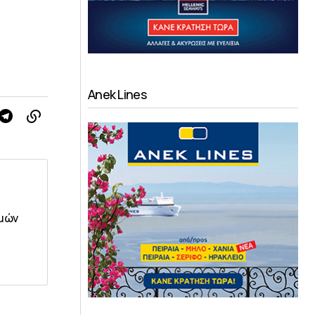
Anek Lines
ιμών