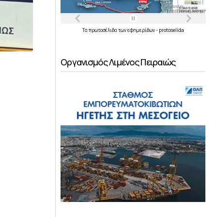
Τα
πρωτοσέλιδα
των
εφημερίδων
-
protoselida
Οργανισμός Λιμένος Πειραιώς