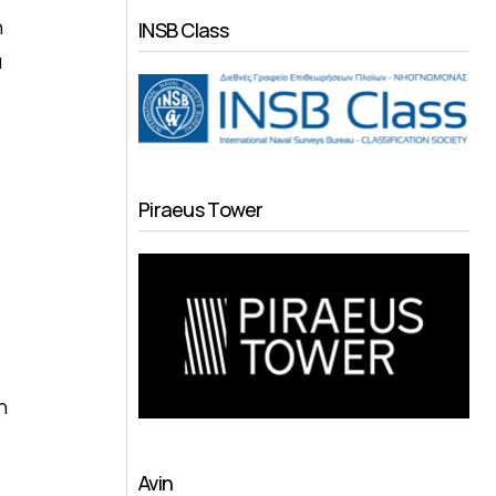
ή
INSB Class
α
Piraeus Tower
η
Avin