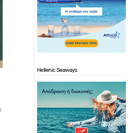
Hellenic Seaways
.