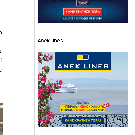
η
Anek Lines
υ
ί
α