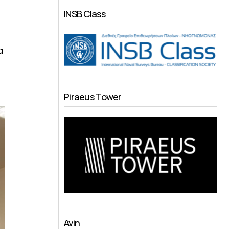
INSB Class
α
Piraeus Tower
Avin