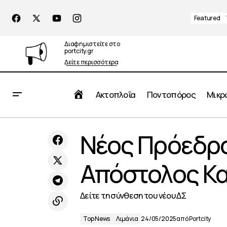
Featured
Διαφημιστείτε στο
portcity.gr
Δείτε περισσότερα
Αρχική
Ακτοπλοΐα
Ποντοπόρος
Μικρ
Νορβηγία: Τεράστιο πλοίο κοντέινερ
Νέος Πρόεδρο
Top N
προσάραξε σε κήπο σπιτιού
Απόστολος Κ
Δείτε τη σύνθεση του νέου ΔΣ
Top News
Λιμάνια
24/05/2025
από
Portcity