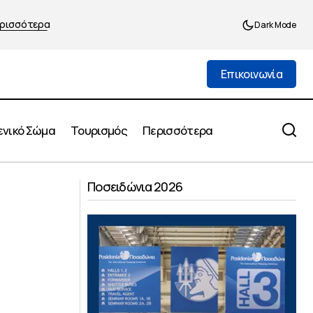
ρισσότερα
Dark Mode
Επικοινωνία
Επικοινωνία
ενικό Σώμα
Τουρισμός
Περισσότερα
Προτάσεις του Ε.Β.Ε.Π. σε Κ. Κυρανάκη
ινάκης
Ποσειδώνια 2026
για το κυκλοφοριακό του Πειραιά