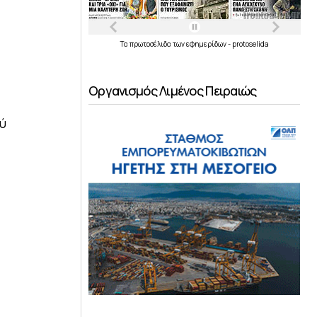
Τα
πρωτοσέλιδα
των
εφημερίδων
-
protoselida
Οργανισμός Λιμένος Πειραιώς
ύ