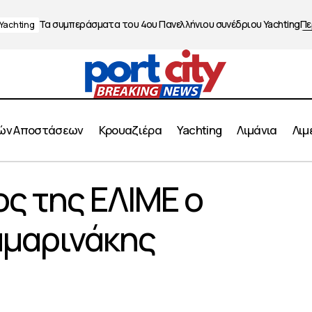
Τα συμπεράσματα του 4ου Πανελλήνιου συνέδριου Yachting
Πε
Yachting
ών Αποστάσεων
Κρουαζιέρα
Yachting
Λιμάνια
Λιμ
Νέος Πρόεδρος της ΕΛΙΜΕ ο Απόστολος Καμαρ
ς της ΕΛΙΜΕ ο
ews
Λιμάνια
αμαρινάκης