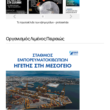
Τα
πρωτοσέλιδα
των
εφημερίδων
-
protoselida
Οργανισμός Λιμένος Πειραιώς