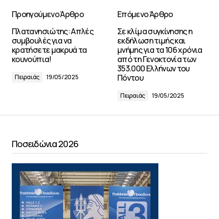
Προηγούμενο Άρθρο
Επόμενο Άρθρο
Πλατανησιώτης: Απλές
Σε κλίμα συγκίνησης η
συμβουλές για να
εκδήλωση τιμής και
κρατήσετε μακρυά τα
μνήμης για τα 106 χρόνια
κουνούπια!
από τη Γενοκτονία των
353.000 Ελλήνων του
Πόντου
Πειραιάς
19/05/2025
Πειραιάς
19/05/2025
Ποσειδώνια 2026