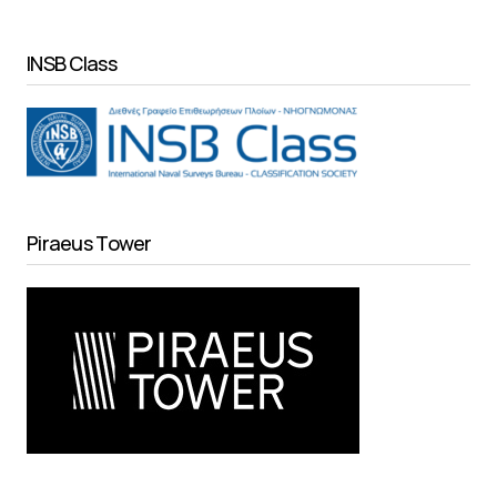
INSB Class
Piraeus Tower