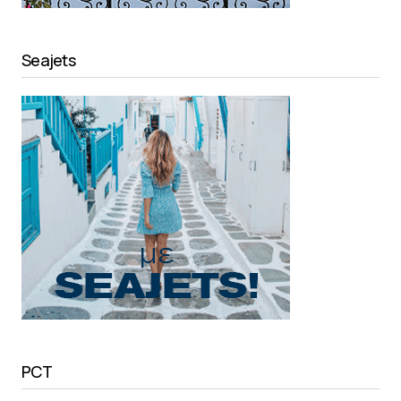
Seajets
PCT