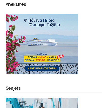
Anek Lines
Seajets