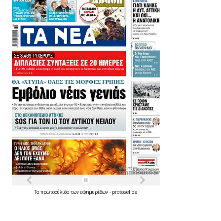
Τα
πρωτοσέλιδα
των
εφημερίδων
-
protoselida