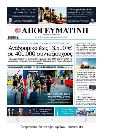
Τα
πρωτοσέλιδα
των
εφημερίδων
-
protoselida