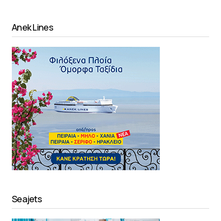
Anek Lines
Seajets