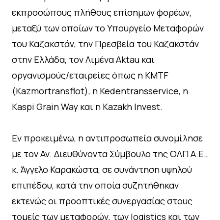
εκπροσώπους πλήθους επίσημων φορέων,
μεταξύ των οποίων το Υπουργείο Μεταφορών
του Καζακστάν, την Πρεσβεία του Καζακστάν
στην Ελλάδα, τον Λιμένα Aktau και
οργανισμούς/εταιρείες όπως η KMTF
(Kazmortransflot), η Kedentransservice, η
Kaspi Grain Way και η Kazakh Invest.
Εν προκειμένω, η αντιπροσωπεία συνομίλησε
με τον Αν. Διευθύνοντα Σύμβουλο της ΟΛΠ Α.Ε.,
κ. Άγγελο Καρακώστα, σε συνάντηση υψηλού
επιπέδου, κατά την οποία συζητήθηκαν
εκτενώς οι προοπτικές συνεργασίας στους
τομείς των μεταφορών, των logistics και των