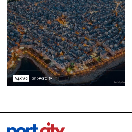
Λιμάνια
από
Portcity