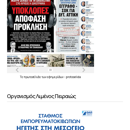
Τα
πρωτοσέλιδα
των
εφημερίδων
-
protoselida
Οργανισμός Λιμένος Πειραιώς