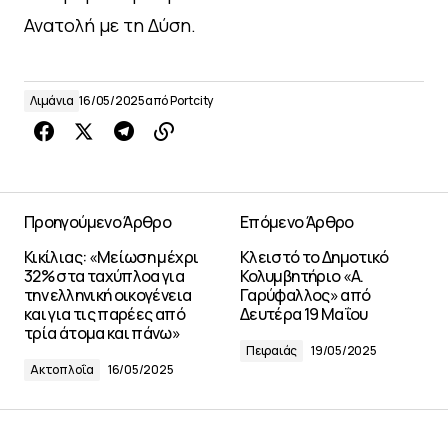
Ανατολή με τη Δύση.
Λιμάνια
16/05/2025
από
Portcity
Προηγούμενο Άρθρο
Επόμενο Άρθρο
Κικίλιας: «Μείωση μέχρι
Κλειστό το Δημοτικό
32% στα ταχύπλοα για
Κολυμβητήριο «Α.
την ελληνική οικογένεια
Γαρύφαλλος» από
και για τις παρέες από
Δευτέρα 19 Μαΐου
τρία άτομα και πάνω»
Πειραιάς
19/05/2025
Ακτοπλοΐα
16/05/2025