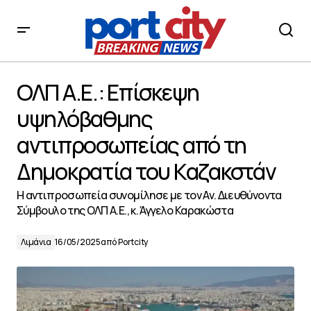
ΟΛΠ Α.Ε.: Επίσκεψη υψηλόβαθμης αντιπροσωπείας από
τη Δημοκρατία του Καζακστάν
ΟΛΠ Α.Ε.: Επίσκεψη
υψηλόβαθμης
αντιπροσωπείας από τη
Δημοκρατία του Καζακστάν
Η αντιπροσωπεία συνομίλησε με τον Αν. Διευθύνοντα
Σύμβουλο της ΟΛΠ Α.Ε., κ. Άγγελο Καρακώστα
Λιμάνια
16/05/2025
από
Portcity