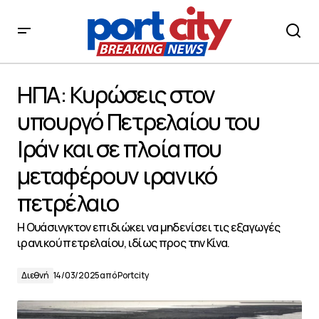
ΗΠΑ: Κυρώσεις στον υπουργό Πετρελαίου του Ιράν και
σε πλοία που μεταφέρουν ιρανικό πετρέλαιο
ΗΠΑ: Κυρώσεις στον
υπουργό Πετρελαίου του
Ιράν και σε πλοία που
μεταφέρουν ιρανικό
πετρέλαιο
Η Ουάσινγκτον επιδιώκει να μηδενίσει τις εξαγωγές
ιρανικού πετρελαίου, ιδίως προς την Κίνα.
Διεθνή
14/03/2025
από
Portcity