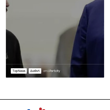
Top News
Διεθνή
από
Portcity