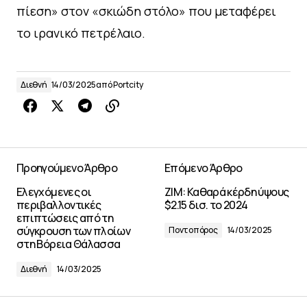
πίεση» στον «σκιώδη στόλο» που μεταφέρει
το ιρανικό πετρέλαιο.
Διεθνή
14/03/2025
από
Portcity
Προηγούμενο Άρθρο
Επόμενο Άρθρο
Ελεγχόμενες οι
ZIM: Καθαρά κέρδη ύψους
περιβαλλοντικές
$2.15 δισ. το 2024
επιπτώσεις από τη
σύγκρουση των πλοίων
Ποντοπόρος
14/03/2025
στη Βόρεια Θάλασσα
Διεθνή
14/03/2025