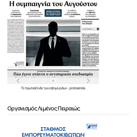
Τα
πρωτοσέλιδα
των
εφημερίδων
-
protoselida
Οργανισμός Λιμένος Πειραιώς