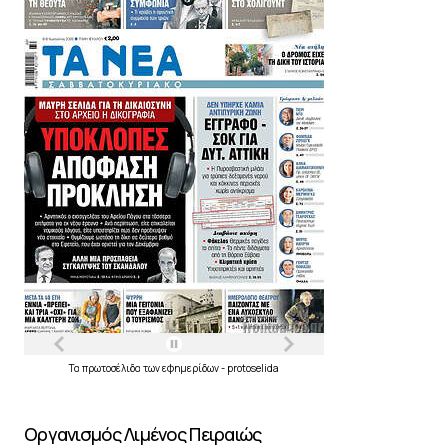
Τα
πρωτοσέλιδα
των
εφημερίδων
-
protoselida
Οργανισμός Λιμένος Πειραιώς