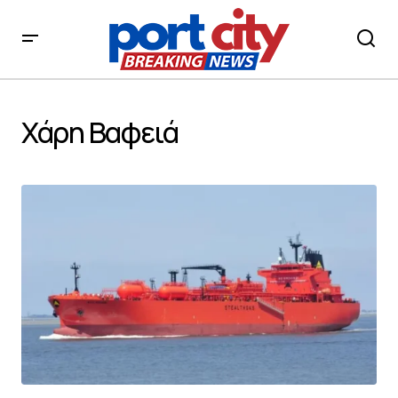
Χάρη Βαφειά