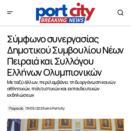
Σύμφωνο συνεργασίας Δημοτικού Συμβουλίου Νέων
Πειραιά και Συλλόγου Ελλήνων Ολυμπιονικών
Σύμφωνο συνεργασίας
Δημοτικού Συμβουλίου Νέων
Πειραιά και Συλλόγου
Ελλήνων Ολυμπιονικών
Μεταξύ άλλων, περιλαμβάνει τη διοργάνωση κοινών
αθλητικών, πολιτιστικών και εκπαιδευτικών
εκδηλώσεων
Πειραιάς
19/05/2025
από
Portcity