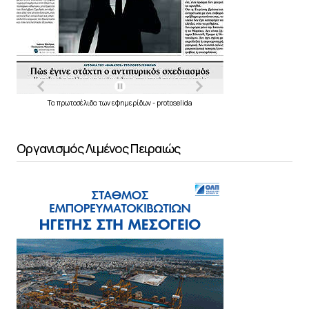
Τα
πρωτοσέλιδα
των
εφημερίδων
-
protoselida
Οργανισμός Λιμένος Πειραιώς