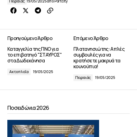
Πειραιάς
19/05/2025
από
Portcity
Προηγούμενο Άρθρο
Επόμενο Άρθρο
Καταγγελία της ΠΝΟ για
Πλατανησιώτης: Απλές
το επιβατηγό "ΣΤΑΥΡΟΣ"
συμβουλές για να
στα Δωδεκάνησα
κρατήσετε μακρυά τα
κουνούπια!
Ακτοπλοΐα
19/05/2025
Πειραιάς
19/05/2025
Ποσειδώνια 2026